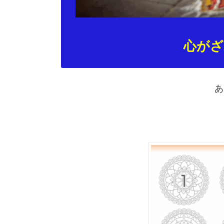
心がざ
あ