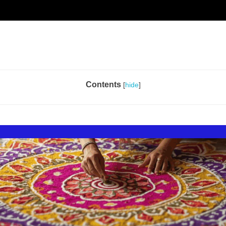
Contents
[
hide
]