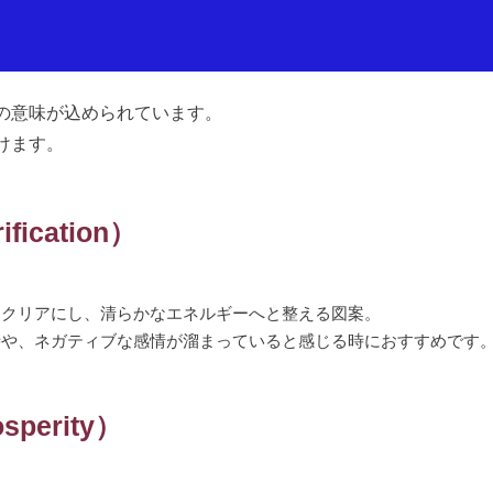
の意味が込められています。
けます。
fication）
をクリアにし、清らかなエネルギーへと整える図案。
時や、ネガティブな感情が溜まっていると感じる時におすすめです
perity）