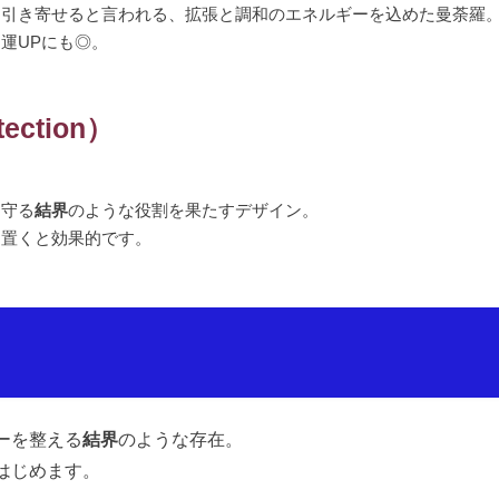
を引き寄せると言われる、拡張と調和のエネルギーを込めた曼荼羅
運UPにも◎。
ection）
ら守る
結界
のような役割を果たすデザイン。
に置くと効果的です。
ーを整える
結界
のような存在。
はじめます。