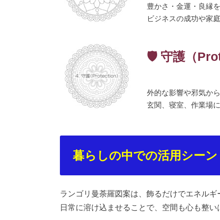
豊かさ・金運・良縁
ビジネスの成功や家庭
🛡 守護（Prot
外的な影響や邪気か
玄関、寝室、作業場
暮らしの中での活用シーン
ランゴリ曼荼羅図案は、飾るだけでエネルギ
日常に溶け込ませることで、空間も心も整い