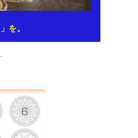
さ」を。
枚。
。