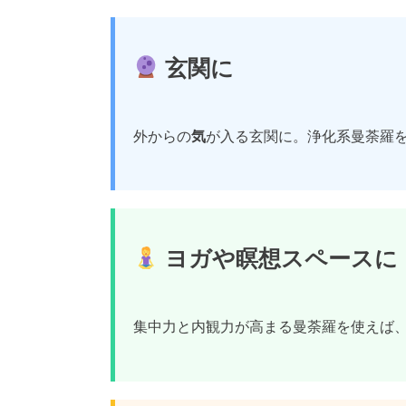
玄関に
外からの
気
が入る玄関に。浄化系曼荼羅
ヨガや瞑想スペースに
集中力と内観力が高まる曼荼羅を使えば