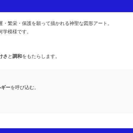
運・繁栄・保護を願って描かれる神聖な図形アート。
何学模様です。
けさ
と
調和
をもたらします。
ルギー
を呼び込む。