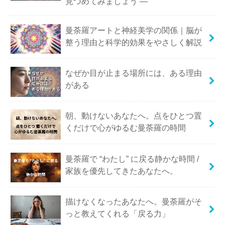
見つめてみましょう ―
曼荼羅アートと神経美学の関係｜脳が
整う理由と科学的効果をやさしく解説
なぜか目が止まる場所には、ある理由
がある
朝、動けないあなたへ。点をひとつ置
くだけで心がゆるむ曼荼羅の時間
曼荼羅で “わたし” に戻る静かな時間 /
家族を優先してきたあなたへ。
描けなくなったあなたへ。曼荼羅がそ
っと教えてくれる「戻る力」