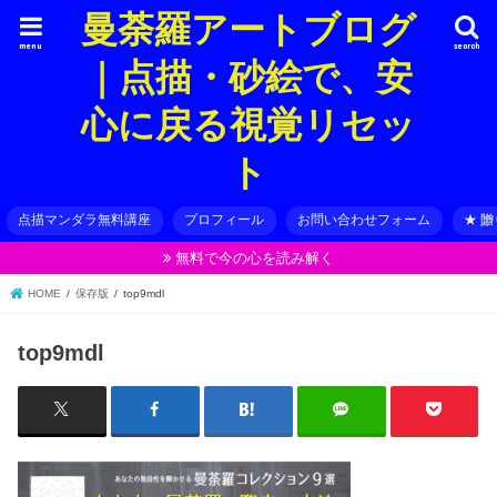
曼荼羅アートブログ
menu
search
｜点描・砂絵で、安
心に戻る視覚リセッ
ト
点描マンダラ無料講座
プロフィール
お問い合わせフォーム
★ 
無料で今の心を読み解く
HOME
保存版
top9mdl
top9mdl