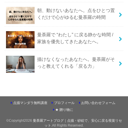
朝、動けないあなたへ。点をひとつ置
くだけで心がゆるむ曼荼羅の時間
曼荼羅で “わたし” に戻る静かな時間 /
家族を優先してきたあなたへ。
描けなくなったあなたへ。曼荼羅がそ
っと教えてくれる「戻る力」
点描マンダラ無料講座
プロフィール
お問い合わせフォーム
★ 贈り物に
©Copyright2026
曼荼羅アートブログ｜点描・砂絵で、安心に戻る視覚リセ
ット
.All Rights Reserved.