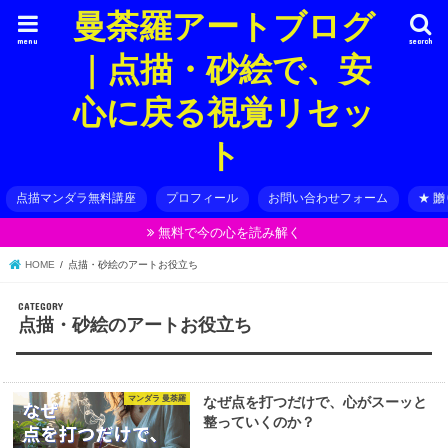
曼荼羅アートブログ
menu
search
｜点描・砂絵で、安
心に戻る視覚リセッ
ト
点描マンダラ無料講座
プロフィール
お問い合わせフォーム
★ 
無料で今の心を読み解く
HOME
点描・砂絵のアートお役立ち
点描・砂絵のアートお役立ち
マンダラ 曼荼羅
なぜ点を打つだけで、心がスーッと
整っていくのか？