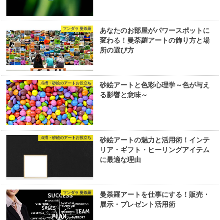
マンダラ 曼荼羅
あなたのお部屋がパワースポットに
変わる！曼荼羅アートの飾り方と場
所の選び方
点描・砂絵のアートお役立ち
砂絵アートと色彩心理学～色が与え
る影響と意味～
点描・砂絵のアートお役立ち
砂絵アートの魅力と活用術！インテ
リア・ギフト・ヒーリングアイテム
に最適な理由
マンダラ 曼荼羅
曼荼羅アートを仕事にする！販売・
展示・プレゼント活用術