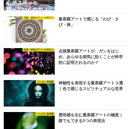
点描・砂絵のアートお役立ち
曼荼羅アートで感じる「わび・さ
び・禅」
点描・砂絵のアートお役立ち
点描曼荼羅アートが、ガンをはじ
め、あらゆる病気に効くことが科学
的に証明されるのか？
マンダラ 曼荼羅
神秘性を表現する曼荼羅アート３選
｜色で感じるスピリチュアルな世界
マンダラ 曼荼羅
透明感を生む曼荼羅アートの極意｜
誰でもできる3つの表現法