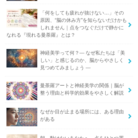
「何をしても疲れが抜けない…」その
原因、“脳の休み方”を知らないだけかも
しれません｜点をつなぐだけで静かに
なれる『現れる曼荼羅』とは？
神経美学って何？― なぜ私たちは「美
しい」と感じるのか、脳からやさしく
見つめてみましょう ―
曼荼羅アートと神経美学の関係｜脳が
整う理由と科学的効果をやさしく解説
なぜか目が止まる場所には、ある理由
がある
朝、動けないあなたへ。点をひとつ置