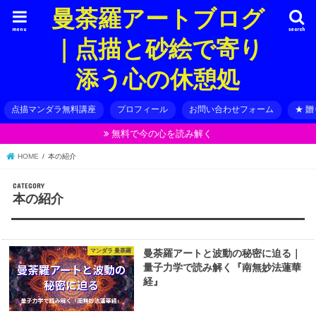
曼荼羅アートブログ
menu
search
｜点描と砂絵で寄り
添う心の休憩処
点描マンダラ無料講座
プロフィール
お問い合わせフォーム
★ 
無料で今の心を読み解く
HOME
本の紹介
本の紹介
マンダラ 曼荼羅
曼荼羅アートと波動の秘密に迫る｜
量子力学で読み解く『南無妙法蓮華
経』