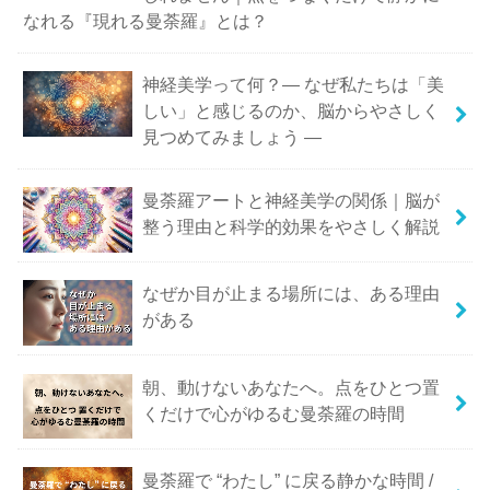
なれる『現れる曼荼羅』とは？
神経美学って何？― なぜ私たちは「美
しい」と感じるのか、脳からやさしく
見つめてみましょう ―
曼荼羅アートと神経美学の関係｜脳が
整う理由と科学的効果をやさしく解説
なぜか目が止まる場所には、ある理由
がある
朝、動けないあなたへ。点をひとつ置
くだけで心がゆるむ曼荼羅の時間
曼荼羅で “わたし” に戻る静かな時間 /