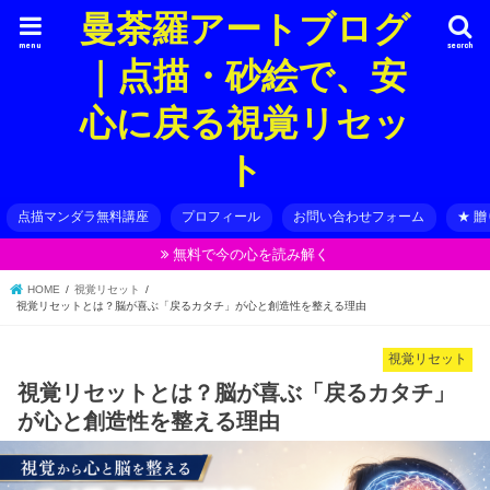
曼荼羅アートブログ
menu
search
｜点描・砂絵で、安
心に戻る視覚リセッ
ト
点描マンダラ無料講座
プロフィール
お問い合わせフォーム
★ 
無料で今の心を読み解く
HOME
視覚リセット
視覚リセットとは？脳が喜ぶ「戻るカタチ」が心と創造性を整える理由
視覚リセット
視覚リセットとは？脳が喜ぶ「戻るカタチ」
が心と創造性を整える理由