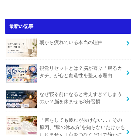
最新の記事
朝から疲れている本当の理由
視覚リセットとは？脳が喜ぶ「戻るカ
タチ」が心と創造性を整える理由
なぜ寝る前になると考えすぎてしまう
のか？脳を休ませる3分習慣
「何をしても疲れが抜けない…」その
原因、“脳の休み方”を知らないだけかも
しれません｜点をつなぐだけで静かに