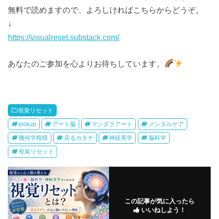
無料で読めますので、よろしければこちらからどうぞ。
↓
https://visualreset.substack.com/
あなたのご参加を心よりお待ちしています。
視覚リセット
pickup
アート脳
マンダラアート
メンタルケア
幾何学模様
戻るカタチ
神経美学
脳科学
視覚リセット
この記事が気に入ったら
いいねしよう！