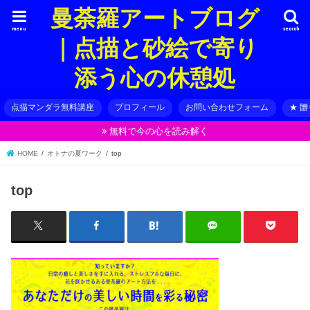
曼荼羅アートブログ
menu
search
｜点描と砂絵で寄り
添う心の休憩処
点描マンダラ無料講座
プロフィール
お問い合わせフォーム
★ 
無料で今の心を読み解く
HOME
オトナの夏ワーク
top
top