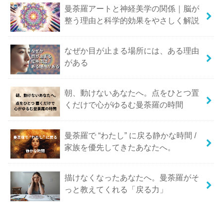
曼荼羅アートと神経美学の関係｜脳が
整う理由と科学的効果をやさしく解説
なぜか目が止まる場所には、ある理由
がある
朝、動けないあなたへ。点をひとつ置
くだけで心がゆるむ曼荼羅の時間
曼荼羅で “わたし” に戻る静かな時間 /
家族を優先してきたあなたへ。
描けなくなったあなたへ。曼荼羅がそ
っと教えてくれる「戻る力」