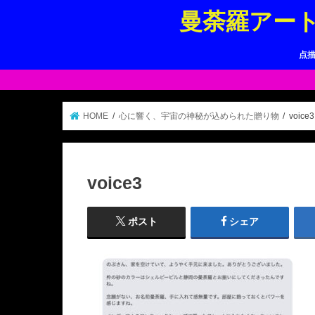
曼荼羅アー
点
HOME
心に響く、宇宙の神秘が込められた贈り物
voice3
voice3
ポスト
シェア