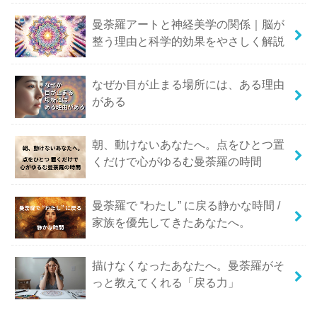
曼荼羅アートと神経美学の関係｜脳が
整う理由と科学的効果をやさしく解説
なぜか目が止まる場所には、ある理由
がある
朝、動けないあなたへ。点をひとつ置
くだけで心がゆるむ曼荼羅の時間
曼荼羅で “わたし” に戻る静かな時間 /
家族を優先してきたあなたへ。
描けなくなったあなたへ。曼荼羅がそ
っと教えてくれる「戻る力」