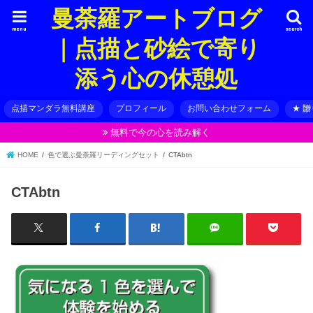
曼荼羅アートブログ
menu
search
｜点描と砂絵で寄り
添う心の休憩処
点描マンダラ無料講座
プロフィール
お問い合わせフォーム
★ 
無料で今の心を読み解く
HOME
色で選ぶ曼荼羅リーディングセット
CTAbtn
CTAbtn