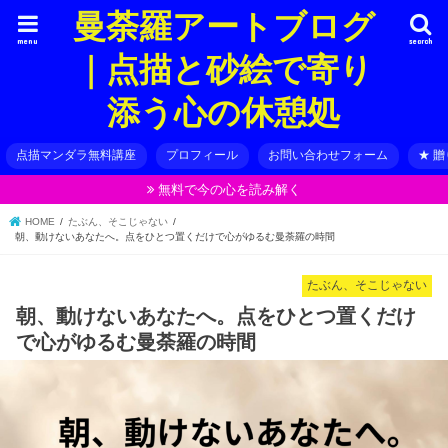
曼荼羅アートブログ
menu
search
｜点描と砂絵で寄り
添う心の休憩処
点描マンダラ無料講座
プロフィール
お問い合わせフォーム
★ 
無料で今の心を読み解く
HOME
たぶん、そこじゃない
朝、動けないあなたへ。点をひとつ置くだけで心がゆるむ曼荼羅の時間
たぶん、そこじゃない
朝、動けないあなたへ。点をひとつ置くだけ
で心がゆるむ曼荼羅の時間