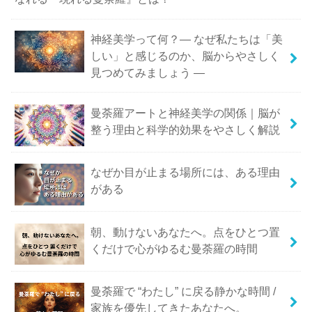
神経美学って何？― なぜ私たちは「美
しい」と感じるのか、脳からやさしく
見つめてみましょう ―
曼荼羅アートと神経美学の関係｜脳が
整う理由と科学的効果をやさしく解説
なぜか目が止まる場所には、ある理由
がある
朝、動けないあなたへ。点をひとつ置
くだけで心がゆるむ曼荼羅の時間
曼荼羅で “わたし” に戻る静かな時間 /
家族を優先してきたあなたへ。