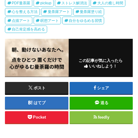
PDF曼荼羅
pickup
ストレス解消法
大人の癒し時間
心を整える方法
曼荼羅アート
曼荼羅塗り絵
点描アート
瞑想アート
自分をゆるめる習慣
自己肯定感を高める
この記事が気に入ったら
いいねしよう！
ポスト
シェア
はてブ
送る
Pocket
feedly