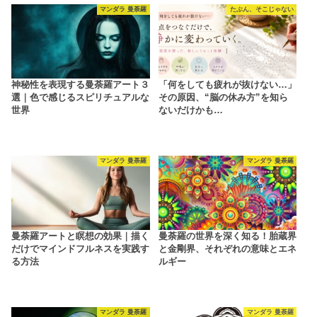
マンダラ 曼荼羅
たぶん、そこじゃない
神秘性を表現する曼荼羅アート３
「何をしても疲れが抜けない…」
選｜色で感じるスピリチュアルな
その原因、“脳の休み方”を知ら
世界
ないだけかも…
マンダラ 曼荼羅
マンダラ 曼荼羅
曼荼羅アートと瞑想の効果｜描く
曼荼羅の世界を深く知る！胎蔵界
だけでマインドフルネスを実践す
と金剛界、それぞれの意味とエネ
る方法
ルギー
マンダラ 曼荼羅
マンダラ 曼荼羅