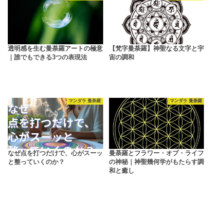
透明感を生む曼荼羅アートの極意
【梵字曼荼羅】神聖なる文字と宇
｜誰でもできる3つの表現法
宙の調和
マンダラ 曼荼羅
マンダラ 曼荼羅
なぜ点を打つだけで、心がスーッ
曼荼羅とフラワー・オブ・ライフ
と整っていくのか？
の神秘｜神聖幾何学がもたらす調
和と癒し