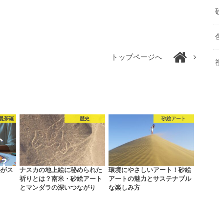
トップページへ
 曼荼羅
歴史
砂絵アート
心がス
ナスカの地上絵に秘められた
環境にやさしいアート！砂絵
？
祈りとは？南米・砂絵アート
アートの魅力とサステナブル
とマンダラの深いつながり
な楽しみ方