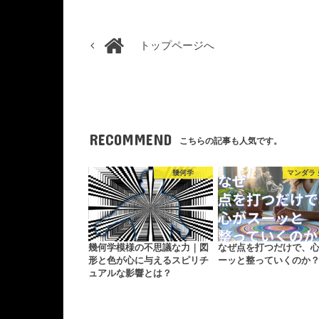
トップページへ
RECOMMEND
こちらの記事も人気です。
幾何学
マンダラ
幾何学模様の不思議な力｜図
なぜ点を打つだけで、
形と色が心に与えるスピリチ
ーッと整っていくのか
ュアルな影響とは？