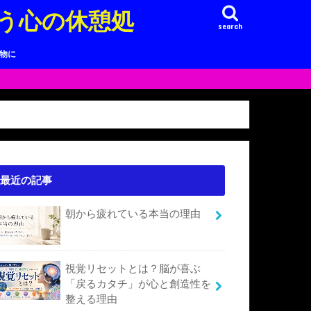
う心の休憩処
search
り物に
最近の記事
朝から疲れている本当の理由
視覚リセットとは？脳が喜ぶ
「戻るカタチ」が心と創造性を
整える理由