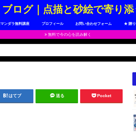
トブログ｜点描と砂絵で寄り添
描マンダラ無料講座
プロフィール
お問い合わせフォーム
★ 贈
無料で今の心を読み解く
はてブ
送る
Pocket