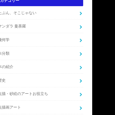
カテゴリー
たぶん、そこじゃない
マンダラ 曼荼羅
幾何学
未分類
本の紹介
歴史
点描・砂絵のアートお役立ち
点描画アート