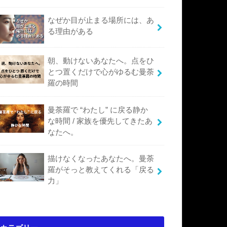
なぜか目が止まる場所には、あ
る理由がある
朝、動けないあなたへ。点をひ
とつ置くだけで心がゆるむ曼荼
羅の時間
曼荼羅で “わたし” に戻る静か
な時間 / 家族を優先してきたあ
なたへ。
描けなくなったあなたへ。曼荼
羅がそっと教えてくれる「戻る
力」