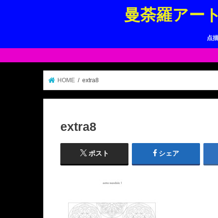
曼荼羅アー
点
HOME
extra8
extra8
ポスト
シェア