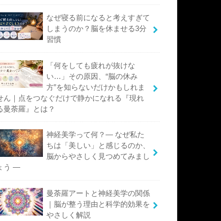
なぜ寝る前になると考えすぎて
しまうのか？脳を休ませる3分
習慣
「何をしても疲れが抜けな
い…」その原因、“脳の休み
方”を知らないだけかもしれま
せん｜点をつなぐだけで静かになれる『現れ
る曼荼羅』とは？
神経美学って何？― なぜ私た
ちは「美しい」と感じるのか、
脳からやさしく見つめてみまし
ょう ―
曼荼羅アートと神経美学の関係
｜脳が整う理由と科学的効果を
やさしく解説