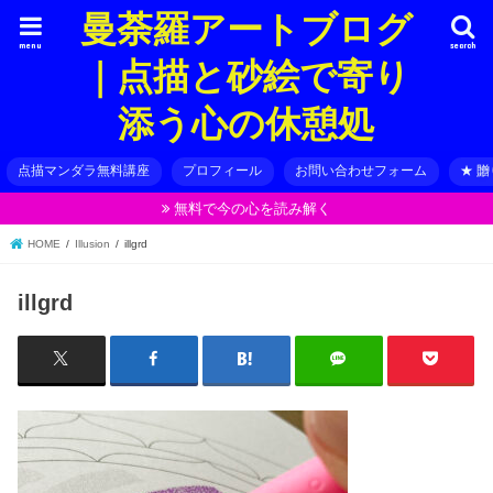
曼荼羅アートブログ
menu
search
｜点描と砂絵で寄り
添う心の休憩処
点描マンダラ無料講座
プロフィール
お問い合わせフォーム
★ 
無料で今の心を読み解く
HOME
Illusion
illgrd
illgrd