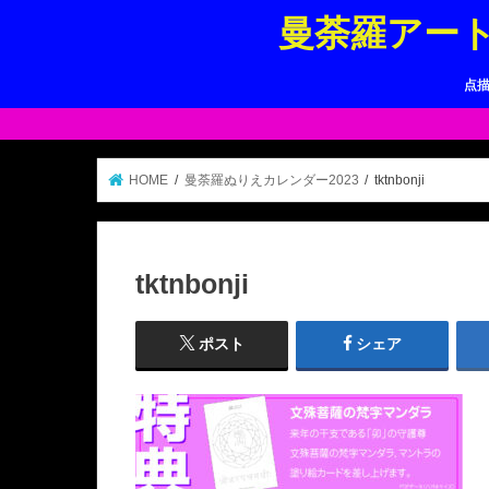
曼荼羅アー
点
HOME
曼荼羅ぬりえカレンダー2023
tktnbonji
tktnbonji
ポスト
シェア