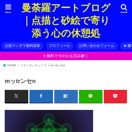
曼荼羅アートブログ
menu
search
｜点描と砂絵で寄り
添う心の休憩処
点描マンダラ無料講座
プロフィール
お問い合わせフォーム
★ 
無料で今の心を読み解く
HOME
メタトロンキューブ
mッtrンセn
mッtrンセn