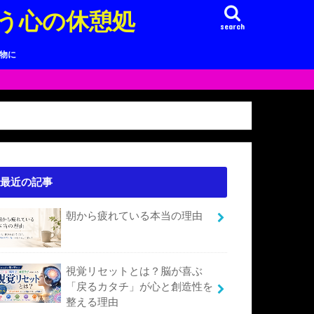
う心の休憩処
search
り物に
最近の記事
朝から疲れている本当の理由
視覚リセットとは？脳が喜ぶ
「戻るカタチ」が心と創造性を
整える理由