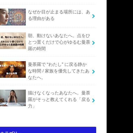
なぜか目が止まる場所には、あ
る理由がある
朝、動けないあなたへ。点をひ
とつ置くだけで心がゆるむ曼荼
羅の時間
曼荼羅で “わたし” に戻る静か
な時間 / 家族を優先してきたあ
なたへ。
描けなくなったあなたへ。曼荼
羅がそっと教えてくれる「戻る
力」