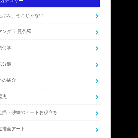
カテゴリー
たぶん、そこじゃない
マンダラ 曼荼羅
幾何学
未分類
本の紹介
歴史
点描・砂絵のアートお役立ち
点描画アート