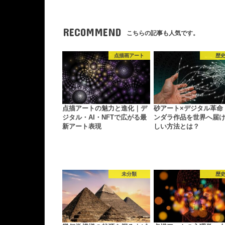
RECOMMEND
こちらの記事も人気です。
点描画アート
歴
点描アートの魅力と進化｜デ
砂アート×デジタル革命
ジタル・AI・NFTで広がる最
ンダラ作品を世界へ届
新アート表現
しい方法とは？
未分類
歴