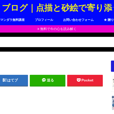
トブログ｜点描と砂絵で寄り添
描マンダラ無料講座
プロフィール
お問い合わせフォーム
★ 贈
無料で今の心を読み解く
はてブ
送る
Pocket