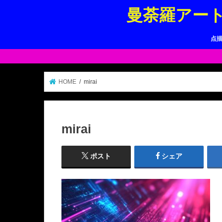
曼荼羅アー
点
HOME
mirai
mirai
ポスト
シェア