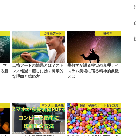
史
点描画アート
幾何学
｜マ
点描アートの効果とは？スト
幾何学が語る宇宙の真理：イ
ける新
レス軽減・癒しに効く科学的
スラム美術に宿る精神的象徴
な理由と始め方
とは
史
マンダラ 曼荼羅
点描・砂絵のアートお役立ち