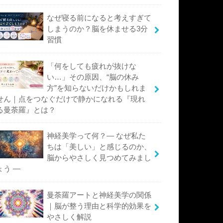
なぜ寝る前になると考えすぎて
しまうのか？脳を休ませる3分
習慣
「何をしても疲れが抜けな
い…」その原因、“脳の休み
方”を知らないだけかもしれま
せん｜点をつなぐだけで静かになれる『現れ
る曼荼羅』とは？
神経美学って何？― なぜ私た
ちは「美しい」と感じるのか、
脳からやさしく見つめてみまし
ょう ―
曼荼羅アートと神経美学の関係
｜脳が整う理由と科学的効果を
やさしく解説