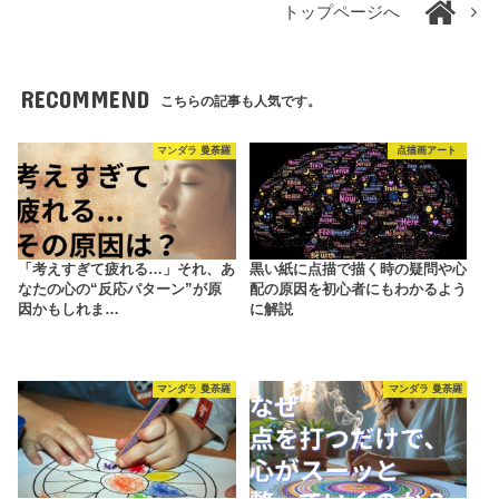
トップページへ
RECOMMEND
こちらの記事も人気です。
マンダラ 曼荼羅
点描画アート
「考えすぎて疲れる…」それ、あ
黒い紙に点描で描く時の疑問や心
なたの心の“反応パターン”が原
配の原因を初心者にもわかるよう
因かもしれま…
に解説
マンダラ 曼荼羅
マンダラ 曼荼羅