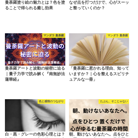
曼荼羅塗り絵の魅力とは？色を塗
なぜ点を打つだけで、心がスーッ
ることで得られる癒し効果
と整っていくのか？
マンダラ 曼荼羅
マンダラ 曼荼羅
曼荼羅アートと波動の秘密に迫る
「曼荼羅に惹かれる理由、知って
｜量子力学で読み解く『南無妙法
いますか？｜心を整えるスピリチ
蓮華経』
ュアルな一冊」
色と感情のつながり
たぶん、そこじゃない
白・黒・グレーの色彩心理とは？
朝、動けないあなたへ。点をひと