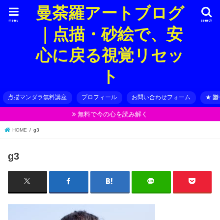
曼荼羅アートブログ
menu
search
｜点描・砂絵で、安
心に戻る視覚リセッ
ト
点描マンダラ無料講座
プロフィール
お問い合わせフォーム
★ 
無料で今の心を読み解く
HOME
g3
g3