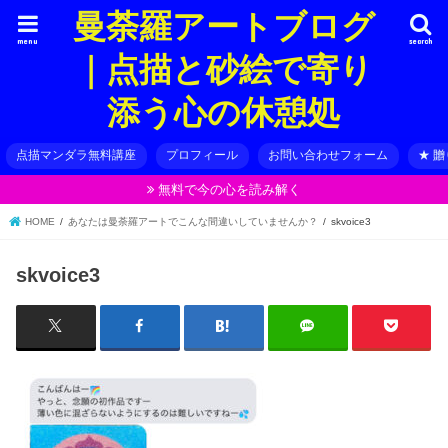
曼荼羅アートブログ
menu
search
｜点描と砂絵で寄り
添う心の休憩処
点描マンダラ無料講座
プロフィール
お問い合わせフォーム
★ 
無料で今の心を読み解く
HOME
あなたは曼荼羅アートでこんな間違いしていませんか？
skvoice3
skvoice3