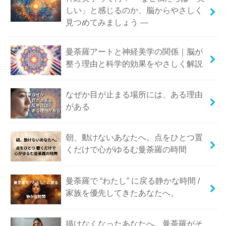
しい」と感じるのか、脳からやさしく
見つめてみましょう ―
曼荼羅アートと神経美学の関係｜脳が
整う理由と科学的効果をやさしく解説
なぜか目が止まる場所には、ある理由
がある
朝、動けないあなたへ。点をひとつ置
くだけで心がゆるむ曼荼羅の時間
曼荼羅で “わたし” に戻る静かな時間 /
家族を優先してきたあなたへ。
描けなくなったあなたへ。曼荼羅がそ