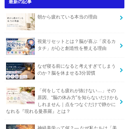
最新の記事
朝から疲れている本当の理由
視覚リセットとは？脳が喜ぶ「戻るカ
タチ」が心と創造性を整える理由
なぜ寝る前になると考えすぎてしまう
のか？脳を休ませる3分習慣
「何をしても疲れが抜けない…」その
原因、“脳の休み方”を知らないだけかも
しれません｜点をつなぐだけで静かに
なれる『現れる曼荼羅』とは？
神経美学って何？― なぜ私たちは「美