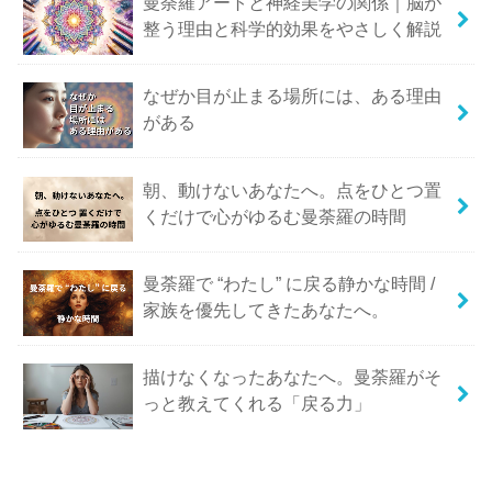
曼荼羅アートと神経美学の関係｜脳が
整う理由と科学的効果をやさしく解説
なぜか目が止まる場所には、ある理由
がある
朝、動けないあなたへ。点をひとつ置
くだけで心がゆるむ曼荼羅の時間
曼荼羅で “わたし” に戻る静かな時間 /
家族を優先してきたあなたへ。
描けなくなったあなたへ。曼荼羅がそ
っと教えてくれる「戻る力」