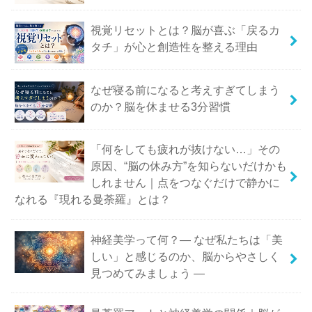
視覚リセットとは？脳が喜ぶ「戻るカ
タチ」が心と創造性を整える理由
なぜ寝る前になると考えすぎてしまう
のか？脳を休ませる3分習慣
「何をしても疲れが抜けない…」その
原因、“脳の休み方”を知らないだけかも
しれません｜点をつなぐだけで静かに
なれる『現れる曼荼羅』とは？
神経美学って何？― なぜ私たちは「美
しい」と感じるのか、脳からやさしく
見つめてみましょう ―