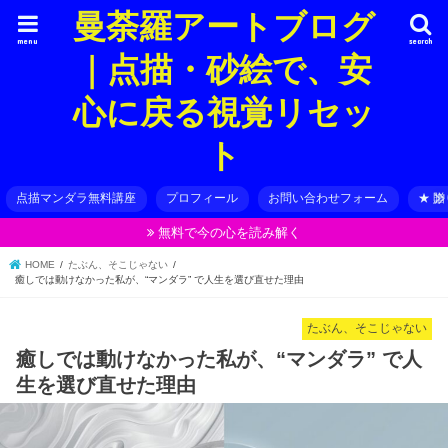
曼荼羅アートブログ
menu
search
｜点描・砂絵で、安
心に戻る視覚リセッ
ト
点描マンダラ無料講座
プロフィール
お問い合わせフォーム
★ 
無料で今の心を読み解く
HOME
たぶん、そこじゃない
癒しでは動けなかった私が、“マンダラ” で人生を選び直せた理由
たぶん、そこじゃない
癒しでは動けなかった私が、“マンダラ” で人
生を選び直せた理由