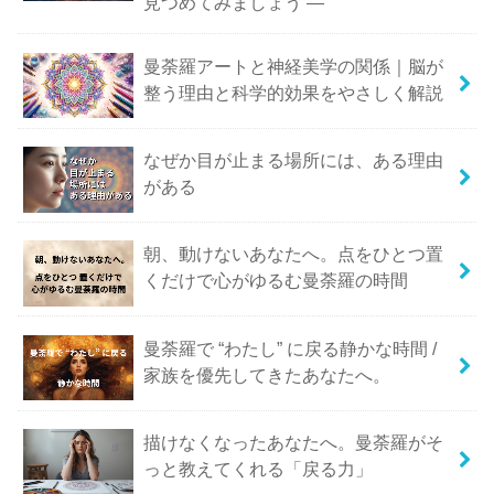
見つめてみましょう ―
曼荼羅アートと神経美学の関係｜脳が
整う理由と科学的効果をやさしく解説
なぜか目が止まる場所には、ある理由
がある
朝、動けないあなたへ。点をひとつ置
くだけで心がゆるむ曼荼羅の時間
曼荼羅で “わたし” に戻る静かな時間 /
家族を優先してきたあなたへ。
描けなくなったあなたへ。曼荼羅がそ
っと教えてくれる「戻る力」