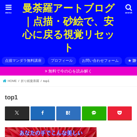
曼荼羅アートブログ
menu
search
｜点描・砂絵で、安
心に戻る視覚リセッ
ト
点描マンダラ無料講座
プロフィール
お問い合わせフォーム
★ 
無料で今の心を読み解く
HOME
折り紙曼荼羅
top1
top1