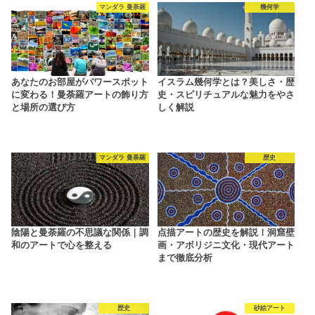
マンダラ 曼荼羅
幾何学
あなたのお部屋がパワースポット
イスラム幾何学とは？美しさ・歴
に変わる！曼荼羅アートの飾り方
史・スピリチュアルな魅力をやさ
と場所の選び方
しく解説
マンダラ 曼荼羅
歴史
陰陽と曼荼羅の不思議な関係｜調
点描アートの歴史を解説！洞窟壁
和のアートで心を整える
画・アボリジニ文化・現代アート
まで徹底分析
歴史
砂絵アート