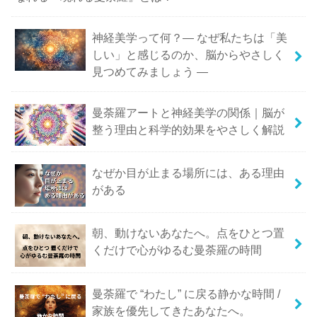
神経美学って何？― なぜ私たちは「美
しい」と感じるのか、脳からやさしく
見つめてみましょう ―
曼荼羅アートと神経美学の関係｜脳が
整う理由と科学的効果をやさしく解説
なぜか目が止まる場所には、ある理由
がある
朝、動けないあなたへ。点をひとつ置
くだけで心がゆるむ曼荼羅の時間
曼荼羅で “わたし” に戻る静かな時間 /
家族を優先してきたあなたへ。