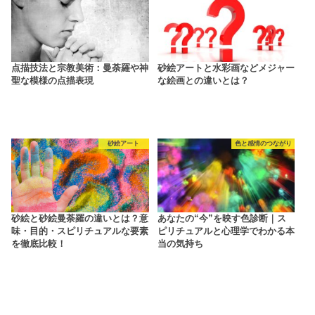
点描技法と宗教美術：曼荼羅や神
砂絵アートと水彩画などメジャー
聖な模様の点描表現
な絵画との違いとは？
砂絵アート
色と感情のつながり
砂絵と砂絵曼荼羅の違いとは？意
あなたの“今”を映す色診断｜ス
味・目的・スピリチュアルな要素
ピリチュアルと心理学でわかる本
を徹底比較！
当の気持ち