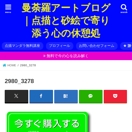
曼荼羅アートブログ
menu
search
｜点描と砂絵で寄り
添う心の休憩処
点描マンダラ無料講座
プロフィール
お問い合わせフォーム
★ 
無料で今の心を読み解く
HOME
2980_3278
2980_3278