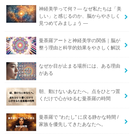
神経美学って何？― なぜ私たちは「美
しい」と感じるのか、脳からやさしく
見つめてみましょう ―
曼荼羅アートと神経美学の関係｜脳が
整う理由と科学的効果をやさしく解説
なぜか目が止まる場所には、ある理由
がある
朝、動けないあなたへ。点をひとつ置
くだけで心がゆるむ曼荼羅の時間
曼荼羅で “わたし” に戻る静かな時間 /
家族を優先してきたあなたへ。