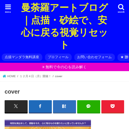
曼荼羅アートブログ
menu
search
｜点描・砂絵で、安
心に戻る視覚リセッ
ト
点描マンダラ無料講座
プロフィール
お問い合わせフォーム
★ 
無料で今の心を読み解く
HOME
１２月４日（月）開催！
cover
cover