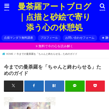
曼荼羅アートブログ
menu
search
｜点描と砂絵で寄り
添う心の休憩処
点描マンダラ無料講座
プロフィール
お問い合わせフォーム
★ 
無料で今の心を読み解く
HOME
今までの曼荼羅を「ちゃんと終わらせる」ためのガイド
今までの曼荼羅を「ちゃんと終わらせる」た
めのガイド