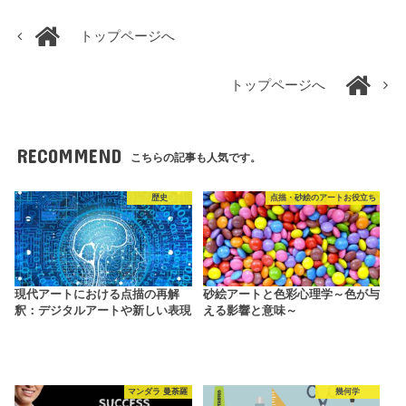
トップページへ
トップページへ
RECOMMEND
こちらの記事も人気です。
歴史
点描・砂絵のアートお役立ち
現代アートにおける点描の再解
砂絵アートと色彩心理学～色が与
釈：デジタルアートや新しい表現
える影響と意味～
マンダラ 曼荼羅
幾何学