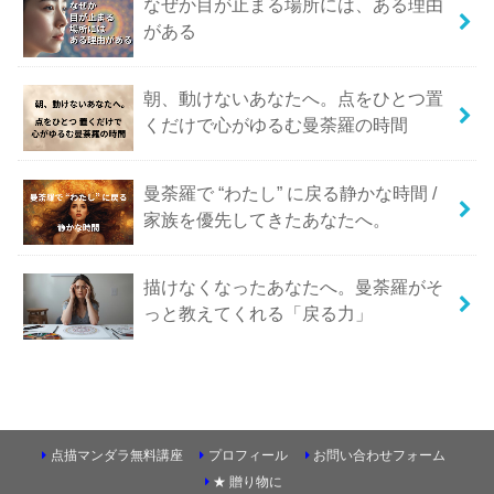
なぜか目が止まる場所には、ある理由
がある
朝、動けないあなたへ。点をひとつ置
くだけで心がゆるむ曼荼羅の時間
曼荼羅で “わたし” に戻る静かな時間 /
家族を優先してきたあなたへ。
描けなくなったあなたへ。曼荼羅がそ
っと教えてくれる「戻る力」
点描マンダラ無料講座
プロフィール
お問い合わせフォーム
★ 贈り物に