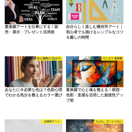
曼荼羅アートを仕事にする！販
自分らしく楽しむ幾何学アート｜
売・展示・プレゼント活用術
初心者でも描けるシンプルなコツ
＆癒しの時間
色と感情のつながり
マンダラ 曼荼羅
あなたに今必要な色は？色彩心理
曼荼羅で心と魂を整える！瞑想・
でわかる気分を整えるカラー選び
色彩・直感を活用した創造性アッ
プ術
点描画アート
たぶん、そこじゃない