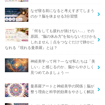
なぜ寝る前になると考えすぎてしまう
のか？脳を休ませる3分習慣
「何をしても疲れが抜けない…」その
原因、“脳の休み方”を知らないだけかも
しれません｜点をつなぐだけで静かに
なれる『現れる曼荼羅』とは？
神経美学って何？― なぜ私たちは「美
しい」と感じるのか、脳からやさしく
見つめてみましょう ―
曼荼羅アートと神経美学の関係｜脳が
整う理由と科学的効果をやさしく解説