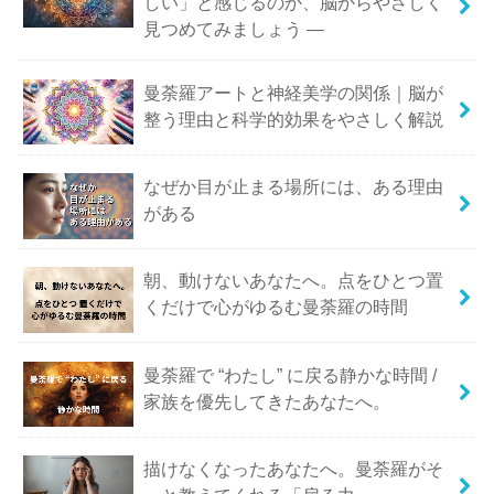
しい」と感じるのか、脳からやさしく
見つめてみましょう ―
曼荼羅アートと神経美学の関係｜脳が
整う理由と科学的効果をやさしく解説
なぜか目が止まる場所には、ある理由
がある
朝、動けないあなたへ。点をひとつ置
くだけで心がゆるむ曼荼羅の時間
曼荼羅で “わたし” に戻る静かな時間 /
家族を優先してきたあなたへ。
描けなくなったあなたへ。曼荼羅がそ