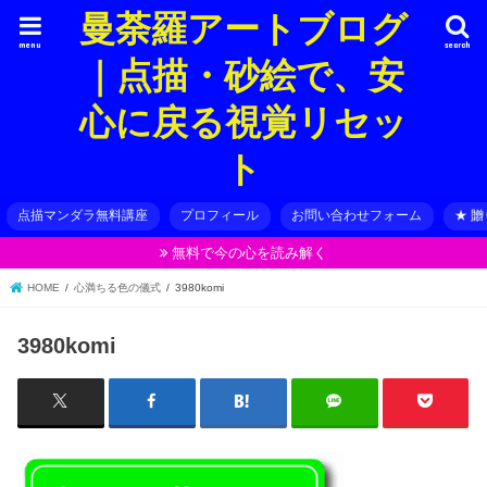
曼荼羅アートブログ
menu
search
｜点描・砂絵で、安
心に戻る視覚リセッ
ト
点描マンダラ無料講座
プロフィール
お問い合わせフォーム
★ 
無料で今の心を読み解く
HOME
心満ちる色の儀式
3980komi
3980komi