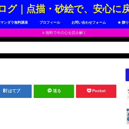
ログ｜点描・砂絵で、安心に
描マンダラ無料講座
プロフィール
お問い合わせフォーム
★ 贈
無料で今の心を読み解く
はてブ
送る
Pocket