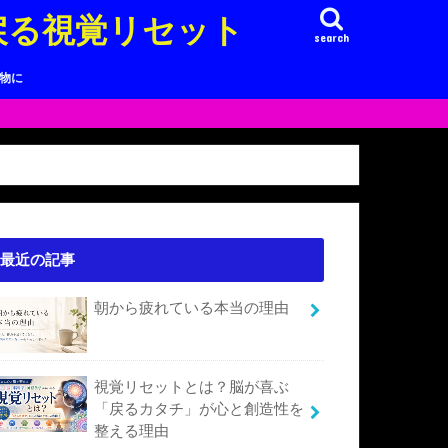
戻る視覚リセット
search
り物に
最近の記事
朝から疲れている本当の理由
視覚リセットとは？脳が喜ぶ
「戻るカタチ」が心と創造性を
整える理由