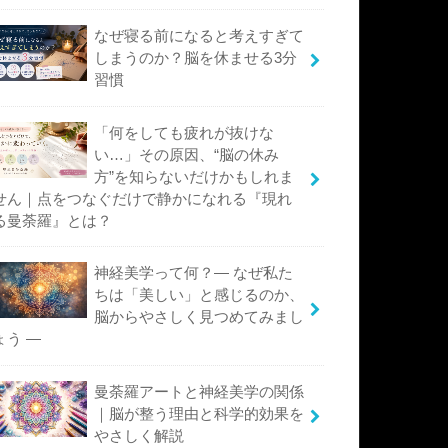
なぜ寝る前になると考えすぎて
しまうのか？脳を休ませる3分
習慣
「何をしても疲れが抜けな
い…」その原因、“脳の休み
方”を知らないだけかもしれま
せん｜点をつなぐだけで静かになれる『現れ
る曼荼羅』とは？
神経美学って何？― なぜ私た
ちは「美しい」と感じるのか、
脳からやさしく見つめてみまし
ょう ―
曼荼羅アートと神経美学の関係
｜脳が整う理由と科学的効果を
やさしく解説