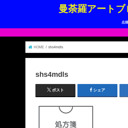
曼荼羅アートブ
点
HOME
shs4mdls
shs4mdls
ポスト
シェア