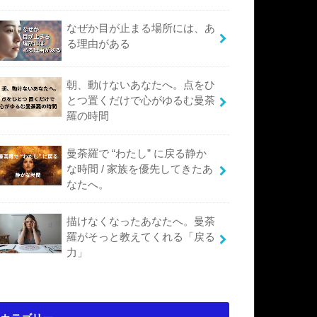
なぜか目が止まる場所には、あ
る理由がある
朝、動けないあなたへ。点をひ
とつ置くだけで心がゆるむ曼荼
羅の時間
曼荼羅で “わたし” に戻る静か
な時間 / 家族を優先してきたあ
なたへ。
描けなくなったあなたへ。曼荼
羅がそっと教えてくれる「戻る
力」