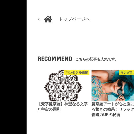
トップページへ
RECOMMEND
こちらの記事も人気です。
マンダラ 曼荼羅
マンダラ
【梵字曼荼羅】神聖なる文字
曼荼羅アートが心と脳
と宇宙の調和
る驚きの効果！リラッ
創造力UPの秘密