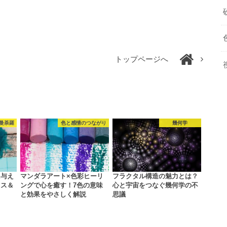
トップページへ
 曼荼羅
色と感情のつながり
幾何学
に与え
マンダラアート×色彩ヒーリ
フラクタル構造の魅力とは？
クス＆
ングで心を癒す！7色の意味
心と宇宙をつなぐ幾何学の不
と効果をやさしく解説
思議