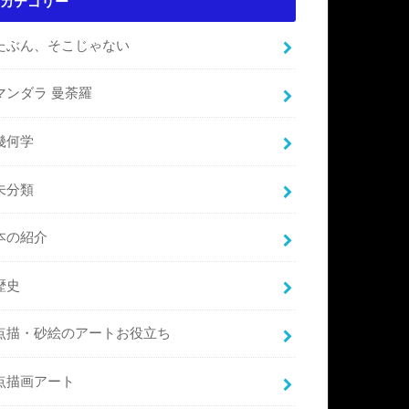
カテゴリー
たぶん、そこじゃない
マンダラ 曼荼羅
幾何学
未分類
本の紹介
歴史
点描・砂絵のアートお役立ち
点描画アート