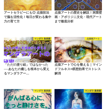
アートセラピーにも◎ 点描技法
点描アートの歴史を解説！洞窟壁
で脳を活性化！毎日が変わる集中
画・アボリジニ文化・現代アート
力の育て方
まで徹底分析
マンダラ 曼荼羅
点描画アート
「ただの塗り絵」ではなかった
点描アートで心を整える｜マイン
──あなたの癒しを根本から変え
ドフルネス×瞑想効果でストレス
るマンダラアー…
解消
マンダラ 曼荼羅
マンダラ 曼荼羅