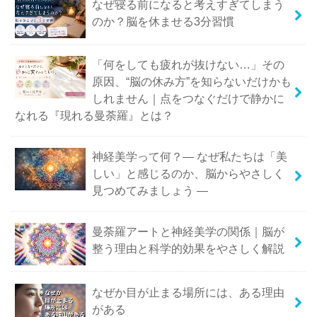
なぜ寝る前になると考えすぎてしまう
のか？脳を休ませる3分習慣
「何をしても疲れが抜けない…」その
原因、“脳の休み方”を知らないだけかも
しれません｜点をつなぐだけで静かに
なれる『現れる曼荼羅』とは？
神経美学って何？― なぜ私たちは「美
しい」と感じるのか、脳からやさしく
見つめてみましょう ―
曼荼羅アートと神経美学の関係｜脳が
整う理由と科学的効果をやさしく解説
なぜか目が止まる場所には、ある理由
がある