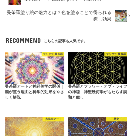
曼荼羅塗り絵の魅力とは？色を塗ることで得られる
癒し効果
RECOMMEND
こちらの記事も人気です。
マンダラ 曼荼羅
マンダラ 曼荼羅
曼荼羅アートと神経美学の関係｜
曼荼羅とフラワー・オブ・ライフ
脳が整う理由と科学的効果をやさ
の神秘｜神聖幾何学がもたらす調
しく解説
和と癒し
点描画アート
歴史