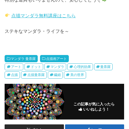
点描マンダラ無料講座はこちら
ステキなマンダラ・ライフを～
マンダラ 曼荼羅
点描画アート
アート
ドット
マンダラ
心理的効果
曼荼羅
点描
点描曼荼羅
繊細
美の世界
この記事が気に入ったら
いいねしよう！