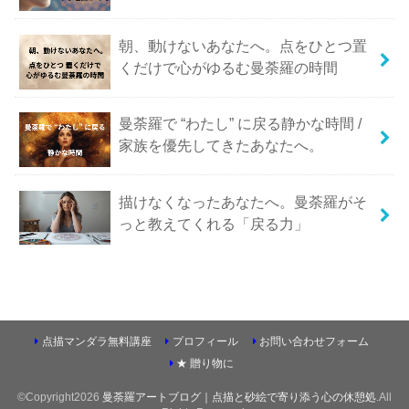
朝、動けないあなたへ。点をひとつ置
くだけで心がゆるむ曼荼羅の時間
曼荼羅で “わたし” に戻る静かな時間 /
家族を優先してきたあなたへ。
描けなくなったあなたへ。曼荼羅がそ
っと教えてくれる「戻る力」
点描マンダラ無料講座
プロフィール
お問い合わせフォーム
★ 贈り物に
©Copyright2026
曼荼羅アートブログ｜点描と砂絵で寄り添う心の休憩処
.All