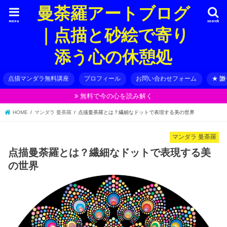
曼荼羅アートブログ
menu
search
｜点描と砂絵で寄り
添う心の休憩処
点描マンダラ無料講座
プロフィール
お問い合わせフォーム
★ 
無料で今の心を読み解く
HOME
マンダラ 曼荼羅
点描曼荼羅とは？繊細なドットで表現する美の世界
マンダラ 曼荼羅
点描曼荼羅とは？繊細なドットで表現する美
の世界