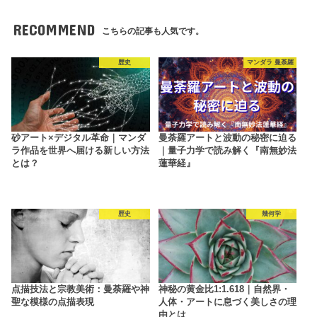
RECOMMEND
こちらの記事も人気です。
歴史
マンダラ 曼荼羅
砂アート×デジタル革命｜マンダ
曼荼羅アートと波動の秘密に迫る
ラ作品を世界へ届ける新しい方法
｜量子力学で読み解く『南無妙法
とは？
蓮華経』
歴史
幾何学
点描技法と宗教美術：曼荼羅や神
神秘の黄金比1:1.618｜自然界・
聖な模様の点描表現
人体・アートに息づく美しさの理
由とは