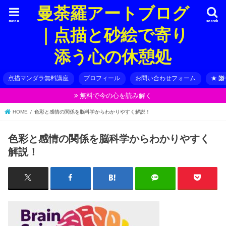
曼荼羅アートブログ
menu
search
｜点描と砂絵で寄り
添う心の休憩処
点描マンダラ無料講座
プロフィール
お問い合わせフォーム
★ 
無料で今の心を読み解く
HOME
色彩と感情の関係を脳科学からわかりやすく解説！
色彩と感情の関係を脳科学からわかりやすく
解説！