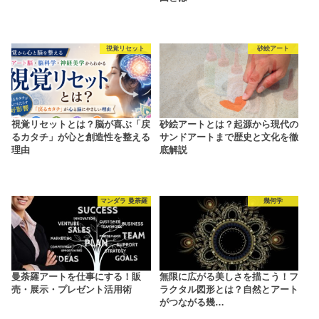
視覚リセット
砂絵アート
視覚リセットとは？脳が喜ぶ「戻
砂絵アートとは？起源から現代の
るカタチ」が心と創造性を整える
サンドアートまで歴史と文化を徹
理由
底解説
マンダラ 曼荼羅
幾何学
曼荼羅アートを仕事にする！販
無限に広がる美しさを描こう！フ
売・展示・プレゼント活用術
ラクタル図形とは？自然とアート
がつながる幾…