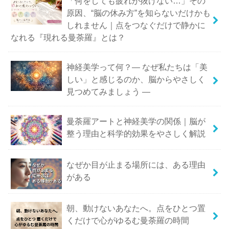
「何をしても疲れが抜けない…」その
原因、“脳の休み方”を知らないだけかも
しれません｜点をつなぐだけで静かに
なれる『現れる曼荼羅』とは？
神経美学って何？― なぜ私たちは「美
しい」と感じるのか、脳からやさしく
見つめてみましょう ―
曼荼羅アートと神経美学の関係｜脳が
整う理由と科学的効果をやさしく解説
なぜか目が止まる場所には、ある理由
がある
朝、動けないあなたへ。点をひとつ置
くだけで心がゆるむ曼荼羅の時間