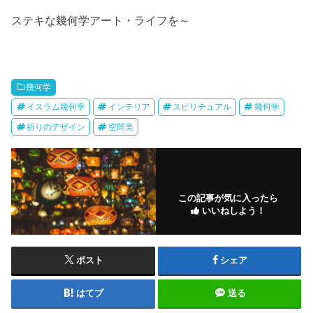
ステキな幾何学アート・ライフを～
幾何学
イスラム幾何学
インテリア
スピリチュアル
幾何学
祈りのデザイン
空間美
この記事が気に入ったら
いいねしよう！
ポスト
シェア
はてブ
送る