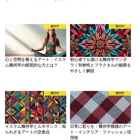
幾何学
幾何学
心と空間を整えるアート：イスラ
初心者でも描ける幾何学マンダ
ム幾何学の瞑想的な力とは？
ラ！対称性とフラクタルの秘密を
やさしく解説
幾何学
幾何学
イスラム幾何学とルネサンス：知
日常に彩りを：幾何学模様のアー
られざるアートの交差点
ト・インテリア・ファッション活
用術