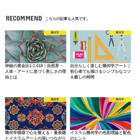
RECOMMEND
こちらの記事も人気です。
幾何学
幾何学
神秘の黄金比1:1.618｜自然界・
自分らしく楽しむ幾何学アート｜
人体・アートに息づく美しさの理
初心者でも描けるシンプルなコツ
由とは
＆癒しの時間
幾何学
幾何学
幾何学模様で心を整える：曼荼羅
イスラム幾何学の色彩理論と配色
とイスラムアートの深いつながり
のヒント