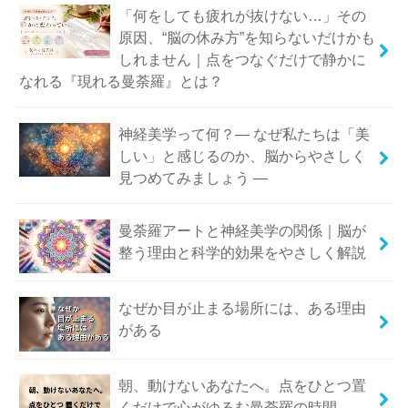
「何をしても疲れが抜けない…」その
原因、“脳の休み方”を知らないだけかも
しれません｜点をつなぐだけで静かに
なれる『現れる曼荼羅』とは？
神経美学って何？― なぜ私たちは「美
しい」と感じるのか、脳からやさしく
見つめてみましょう ―
曼荼羅アートと神経美学の関係｜脳が
整う理由と科学的効果をやさしく解説
なぜか目が止まる場所には、ある理由
がある
朝、動けないあなたへ。点をひとつ置
くだけで心がゆるむ曼荼羅の時間