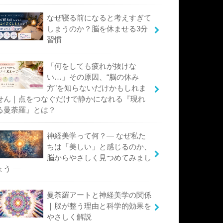
なぜ寝る前になると考えすぎて
しまうのか？脳を休ませる3分
習慣
「何をしても疲れが抜けな
い…」その原因、“脳の休み
方”を知らないだけかもしれま
せん｜点をつなぐだけで静かになれる『現れ
る曼荼羅』とは？
神経美学って何？― なぜ私た
ちは「美しい」と感じるのか、
脳からやさしく見つめてみまし
ょう ―
曼荼羅アートと神経美学の関係
｜脳が整う理由と科学的効果を
やさしく解説