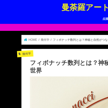
曼荼羅アー
点
HOME
幾何学
フィボナッチ数列とは？神秘と自然がつな
幾何学
フィボナッチ数列とは？神
世界