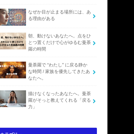
なぜか目が止まる場所には、あ
る理由がある
朝、動けないあなたへ。点をひ
とつ置くだけで心がゆるむ曼荼
羅の時間
曼荼羅で “わたし” に戻る静か
な時間 / 家族を優先してきたあ
なたへ。
描けなくなったあなたへ。曼荼
羅がそっと教えてくれる「戻る
力」