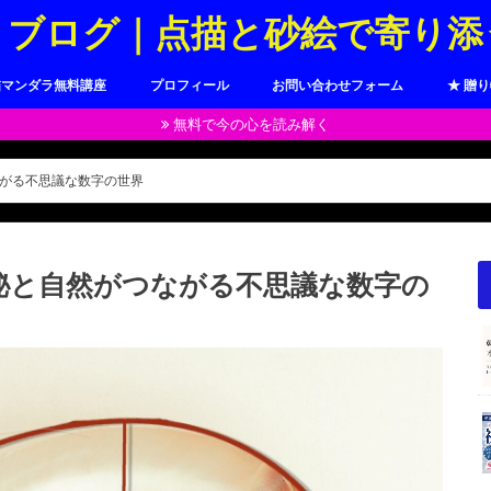
トブログ｜点描と砂絵で寄り添
描マンダラ無料講座
プロフィール
お問い合わせフォーム
★ 贈
無料で今の心を読み解く
がる不思議な数字の世界
秘と自然がつながる不思議な数字の