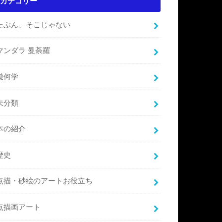
カテゴリー
たぶん、そこじゃない
マンダラ 曼荼羅
幾何学
未分類
本の紹介
歴史
点描・砂絵のアートお役立ち
点描画アート