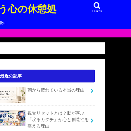
う心の休憩処
search
り物に
最近の記事
朝から疲れている本当の理由
視覚リセットとは？脳が喜ぶ
「戻るカタチ」が心と創造性を
整える理由