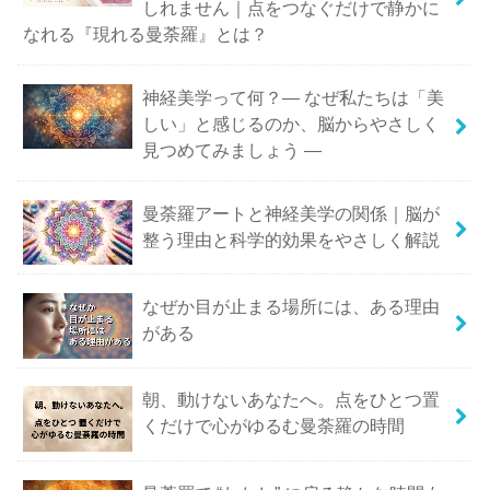
しれません｜点をつなぐだけで静かに
なれる『現れる曼荼羅』とは？
神経美学って何？― なぜ私たちは「美
しい」と感じるのか、脳からやさしく
見つめてみましょう ―
曼荼羅アートと神経美学の関係｜脳が
整う理由と科学的効果をやさしく解説
なぜか目が止まる場所には、ある理由
がある
朝、動けないあなたへ。点をひとつ置
くだけで心がゆるむ曼荼羅の時間