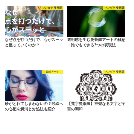
マンダラ 曼荼羅
マンダラ 曼荼羅
なぜ点を打つだけで、心がスーッ
透明感を生む曼荼羅アートの極意
と整っていくのか？
｜誰でもできる3つの表現法
砂絵アート
マンダラ 曼荼羅
砂がとれてしまわないの？砂絵へ
【梵字曼荼羅】神聖なる文字と宇
の心配を解消と対処法も紹介
宙の調和