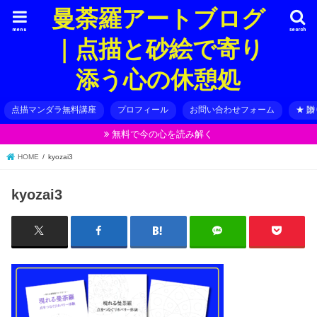
曼荼羅アートブログ
menu
search
｜点描と砂絵で寄り
添う心の休憩処
点描マンダラ無料講座
プロフィール
お問い合わせフォーム
★ 
無料で今の心を読み解く
HOME
kyozai3
kyozai3