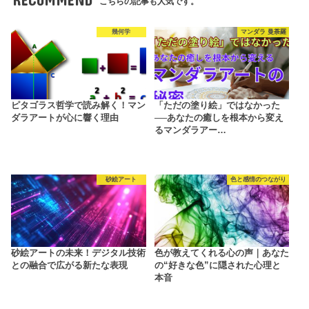
こちらの記事も人気です。
幾何学
マンダラ 曼荼羅
ピタゴラス哲学で読み解く！マン
「ただの塗り絵」ではなかった
ダラアートが心に響く理由
──あなたの癒しを根本から変え
るマンダラアー…
砂絵アート
色と感情のつながり
砂絵アートの未来！デジタル技術
色が教えてくれる心の声｜あなた
との融合で広がる新たな表現
の“好きな色”に隠された心理と
本音