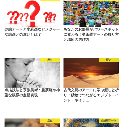
砂絵アートと水彩画などメジャー
あなたのお部屋がパワースポット
な絵画との違いとは？
に変わる！曼荼羅アートの飾り方
と場所の選び方
歴史
歴史
点描技法と宗教美術：曼荼羅や神
古代文明のアートに学ぶ癒しと祈
聖な模様の点描表現
り：砂絵でつながるエジプト・イ
ンド・ネイテ…
歴史
点描画アート