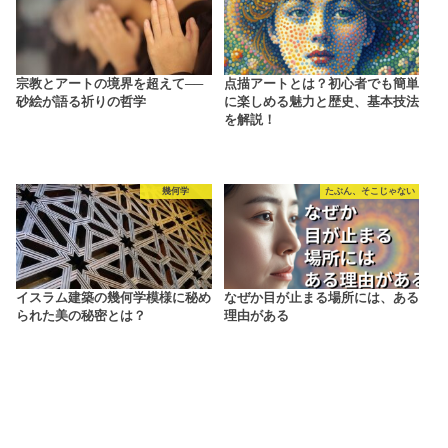
宗教とアートの境界を超えて──
点描アートとは？初心者でも簡単
砂絵が語る祈りの哲学
に楽しめる魅力と歴史、基本技法
を解説！
幾何学
たぶん、そこじゃない
イスラム建築の幾何学模様に秘め
なぜか目が止まる場所には、ある
られた美の秘密とは？
理由がある