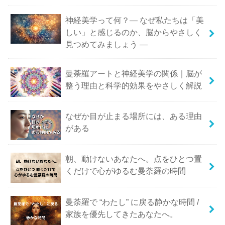
神経美学って何？― なぜ私たちは「美
しい」と感じるのか、脳からやさしく
見つめてみましょう ―
曼荼羅アートと神経美学の関係｜脳が
整う理由と科学的効果をやさしく解説
なぜか目が止まる場所には、ある理由
がある
朝、動けないあなたへ。点をひとつ置
くだけで心がゆるむ曼荼羅の時間
曼荼羅で “わたし” に戻る静かな時間 /
家族を優先してきたあなたへ。