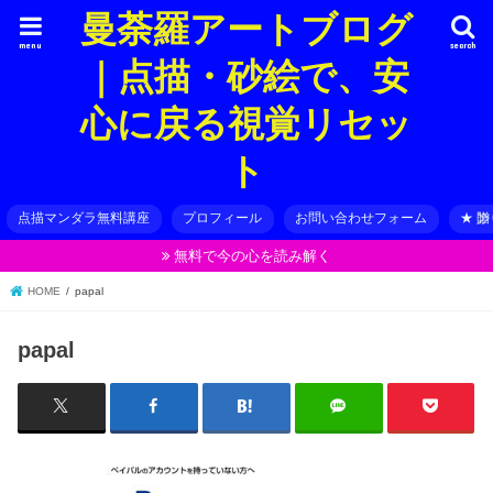
曼荼羅アートブログ
menu
search
｜点描・砂絵で、安
心に戻る視覚リセッ
ト
点描マンダラ無料講座
プロフィール
お問い合わせフォーム
★ 
無料で今の心を読み解く
HOME
papal
papal