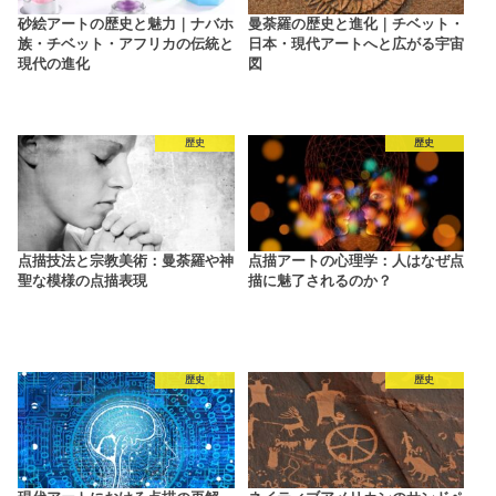
砂絵アートの歴史と魅力｜ナバホ
曼荼羅の歴史と進化｜チベット・
族・チベット・アフリカの伝統と
日本・現代アートへと広がる宇宙
現代の進化
図
歴史
歴史
点描技法と宗教美術：曼荼羅や神
点描アートの心理学：人はなぜ点
聖な模様の点描表現
描に魅了されるのか？
歴史
歴史