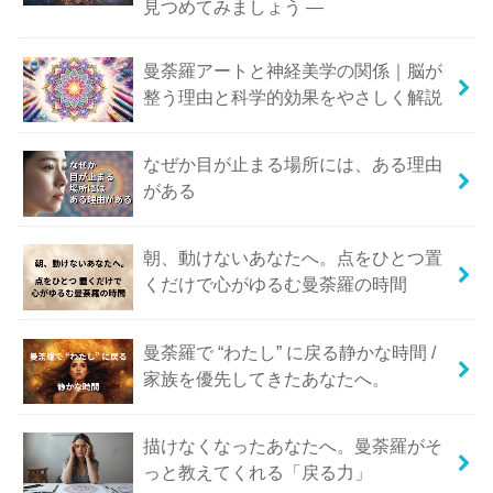
見つめてみましょう ―
曼荼羅アートと神経美学の関係｜脳が
整う理由と科学的効果をやさしく解説
なぜか目が止まる場所には、ある理由
がある
朝、動けないあなたへ。点をひとつ置
くだけで心がゆるむ曼荼羅の時間
曼荼羅で “わたし” に戻る静かな時間 /
家族を優先してきたあなたへ。
描けなくなったあなたへ。曼荼羅がそ
っと教えてくれる「戻る力」