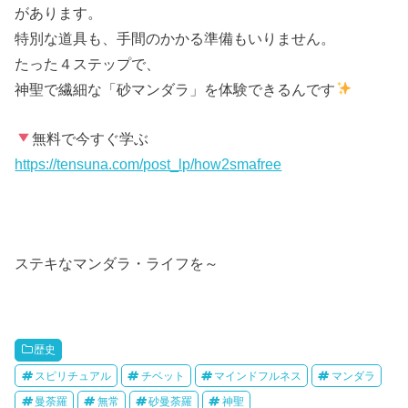
があります。
特別な道具も、手間のかかる準備もいりません。
たった４ステップで、
神聖で繊細な「砂マンダラ」を体験できるんです
無料で今すぐ学ぶ
https://tensuna.com/post_lp/how2smafree
ステキなマンダラ・ライフを～
歴史
スピリチュアル
チベット
マインドフルネス
マンダラ
曼荼羅
無常
砂曼荼羅
神聖