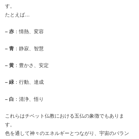
す。
たとえば…
– 赤
：情熱、変容
– 青
：静寂、智慧
– 黄
：豊かさ、安定
– 緑
：行動、達成
– 白
：清浄、悟り
これらはチベット仏教における五仏の象徴でもありま
す。
色を通して神々のエネルギーとつながり、宇宙のバラン