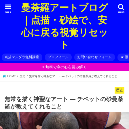
曼荼羅アートブログ
menu
search
｜点描・砂絵で、安
心に戻る視覚リセッ
ト
点描マンダラ無料講座
プロフィール
お問い合わせフォーム
★ 
無料で今の心を読み解く
HOME
歴史
無常を描く神聖なアート ― チベットの砂曼荼羅が教えてくれること
歴史
無常を描く神聖なアート ― チベットの砂曼荼
羅が教えてくれること