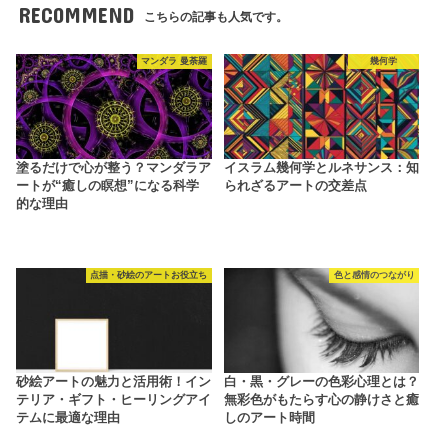
RECOMMEND
こちらの記事も人気です。
マンダラ 曼荼羅
幾何学
塗るだけで心が整う？マンダラア
イスラム幾何学とルネサンス：知
ートが“癒しの瞑想”になる科学
られざるアートの交差点
的な理由
点描・砂絵のアートお役立ち
色と感情のつながり
砂絵アートの魅力と活用術！イン
白・黒・グレーの色彩心理とは？
テリア・ギフト・ヒーリングアイ
無彩色がもたらす心の静けさと癒
テムに最適な理由
しのアート時間