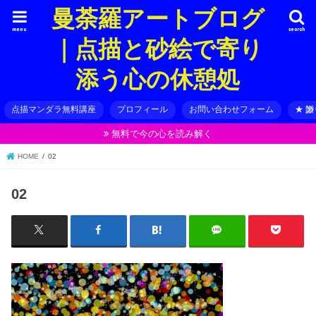
曼荼羅アートブログ
menu
search
｜点描と砂絵で寄り
添う心の休憩処
点描マンダラ無料講座
プロフィール
お問い合わせフォーム
★ 
無料で今の心を読み解く
HOME
02
02