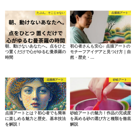
たぶん、そこじゃない
点描画アート
朝、動けないあなたへ。点をひと
初心者さんも安心♪ 点描アートの
つ置くだけで心がゆるむ曼荼羅の
モチーフアイデアと見つけ方｜自
時間
然・歴史・…
点描画アート
砂絵アート
点描アートとは？初心者でも簡単
砂絵アートの魅力！作品の完成度
に楽しめる魅力と歴史、基本技法
を高める砂の選び方と種類を徹底
を解説！
解説