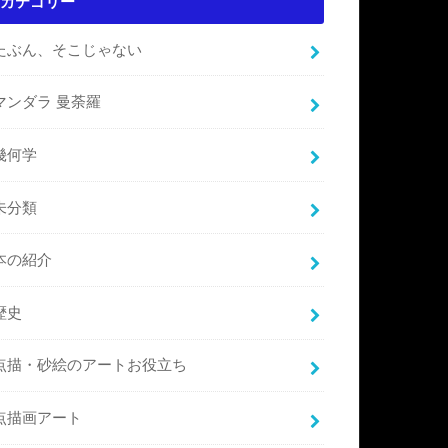
カテゴリー
たぶん、そこじゃない
マンダラ 曼荼羅
幾何学
未分類
本の紹介
歴史
点描・砂絵のアートお役立ち
点描画アート