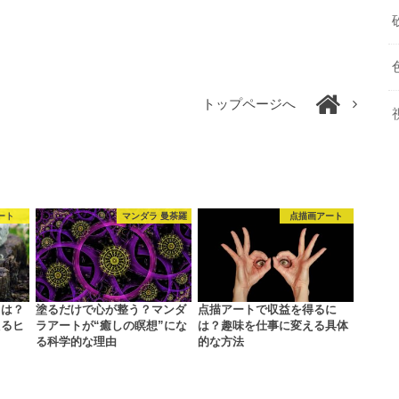
トップページへ
ート
マンダラ 曼荼羅
点描画アート
とは？
塗るだけで心が整う？マンダ
点描アートで収益を得るに
えるヒ
ラアートが“癒しの瞑想”にな
は？趣味を仕事に変える具体
る科学的な理由
的な方法