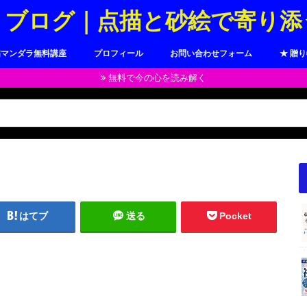
トブログ｜点描と砂絵で寄り添
描マンダラ無料講座
プロフィール
お問い合わせフォーム
★ 贈
無料で今の心を読み解く
はてブ
送る
Pocket