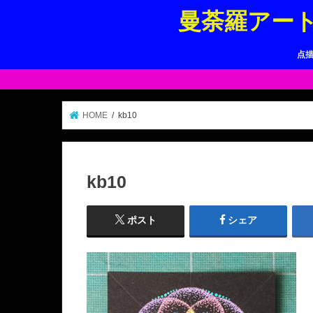
曼荼羅アー
点
HOME
kb10
kb10
ポスト
シェア