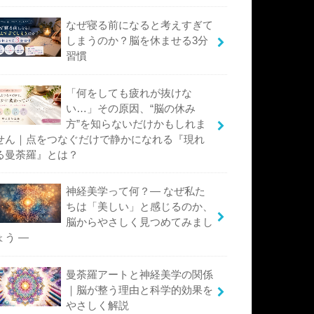
なぜ寝る前になると考えすぎて
しまうのか？脳を休ませる3分
習慣
「何をしても疲れが抜けな
い…」その原因、“脳の休み
方”を知らないだけかもしれま
せん｜点をつなぐだけで静かになれる『現れ
る曼荼羅』とは？
神経美学って何？― なぜ私た
ちは「美しい」と感じるのか、
脳からやさしく見つめてみまし
ょう ―
曼荼羅アートと神経美学の関係
｜脳が整う理由と科学的効果を
やさしく解説