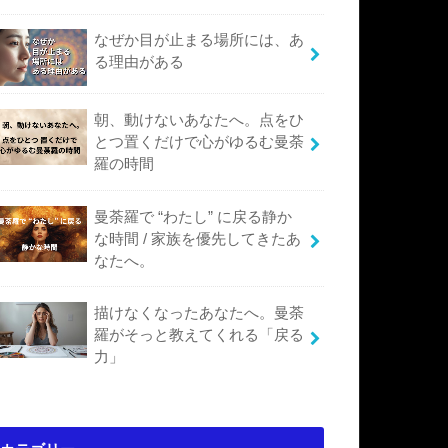
なぜか目が止まる場所には、あ
る理由がある
朝、動けないあなたへ。点をひ
とつ置くだけで心がゆるむ曼荼
羅の時間
曼荼羅で “わたし” に戻る静か
な時間 / 家族を優先してきたあ
なたへ。
描けなくなったあなたへ。曼荼
羅がそっと教えてくれる「戻る
力」