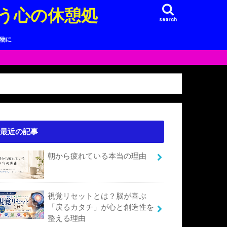
う心の休憩処
search
り物に
最近の記事
朝から疲れている本当の理由
視覚リセットとは？脳が喜ぶ
「戻るカタチ」が心と創造性を
整える理由