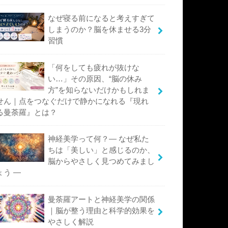
なぜ寝る前になると考えすぎて
しまうのか？脳を休ませる3分
習慣
「何をしても疲れが抜けな
い…」その原因、“脳の休み
方”を知らないだけかもしれま
せん｜点をつなぐだけで静かになれる『現れ
る曼荼羅』とは？
神経美学って何？― なぜ私た
ちは「美しい」と感じるのか、
脳からやさしく見つめてみまし
ょう ―
曼荼羅アートと神経美学の関係
｜脳が整う理由と科学的効果を
やさしく解説