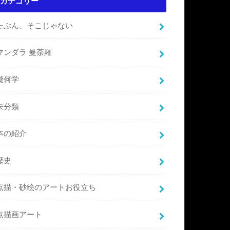
カテゴリー
たぶん、そこじゃない
マンダラ 曼荼羅
幾何学
未分類
本の紹介
歴史
点描・砂絵のアートお役立ち
点描画アート