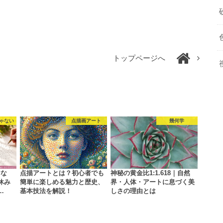
トップページへ
ゃない
点描画アート
幾何学
けな
点描アートとは？初心者でも
神秘の黄金比1:1.618｜自然
休み
簡単に楽しめる魅力と歴史、
界・人体・アートに息づく美
…
基本技法を解説！
しさの理由とは