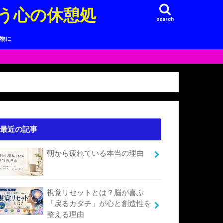
う心の休憩処
search
り物に
最近の記事
朝から疲れている本当の理由
視覚リセットとは？脳が喜ぶ
「戻るカタチ」が心と創造性を
整える理由