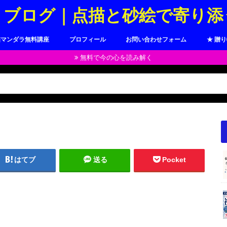
トブログ｜点描と砂絵で寄り添
描マンダラ無料講座
プロフィール
お問い合わせフォーム
★ 贈
無料で今の心を読み解く
はてブ
送る
Pocket