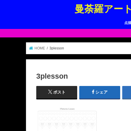
曼荼羅アー
点
HOME
3plesson
3plesson
ポスト
シェア