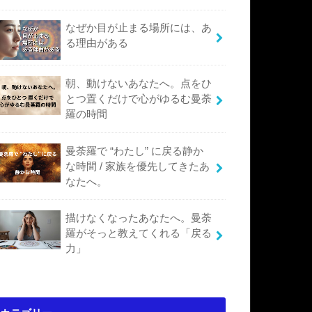
なぜか目が止まる場所には、あ
る理由がある
朝、動けないあなたへ。点をひ
とつ置くだけで心がゆるむ曼荼
羅の時間
曼荼羅で “わたし” に戻る静か
な時間 / 家族を優先してきたあ
なたへ。
描けなくなったあなたへ。曼荼
羅がそっと教えてくれる「戻る
力」