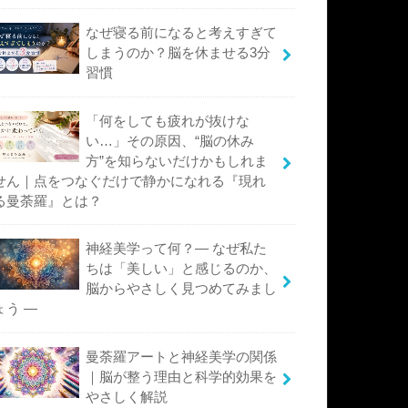
なぜ寝る前になると考えすぎて
しまうのか？脳を休ませる3分
習慣
「何をしても疲れが抜けな
い…」その原因、“脳の休み
方”を知らないだけかもしれま
せん｜点をつなぐだけで静かになれる『現れ
る曼荼羅』とは？
神経美学って何？― なぜ私た
ちは「美しい」と感じるのか、
脳からやさしく見つめてみまし
ょう ―
曼荼羅アートと神経美学の関係
｜脳が整う理由と科学的効果を
やさしく解説