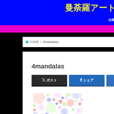
曼荼羅アー
点
HOME
4mandalas
4mandalas
ポスト
シェア