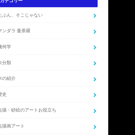
カテゴリー
たぶん、そこじゃない
マンダラ 曼荼羅
幾何学
未分類
本の紹介
歴史
点描・砂絵のアートお役立ち
点描画アート