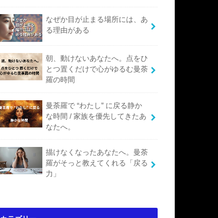
なぜか目が止まる場所には、あ
る理由がある
朝、動けないあなたへ。点をひ
とつ置くだけで心がゆるむ曼荼
羅の時間
曼荼羅で “わたし” に戻る静か
な時間 / 家族を優先してきたあ
なたへ。
描けなくなったあなたへ。曼荼
羅がそっと教えてくれる「戻る
力」