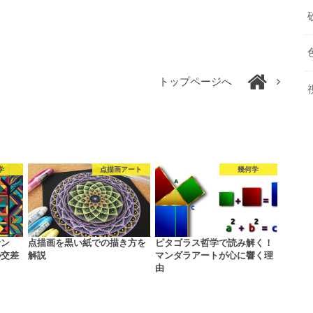
トップページへ
学
点描画アート
幾何学
サン
点描画を黒い紙での描き方を
ピタゴラス哲学で読み解く！
の交差
解説
マンダラアートが心に響く理
由