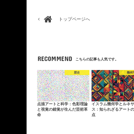
トップページへ
RECOMMEND
こちらの記事も人気です。
歴史
幾何
点描アートと科学：色彩理論
イスラム幾何学とルネ
と視覚の錯覚が生んだ芸術革
ス：知られざるアート
命
点