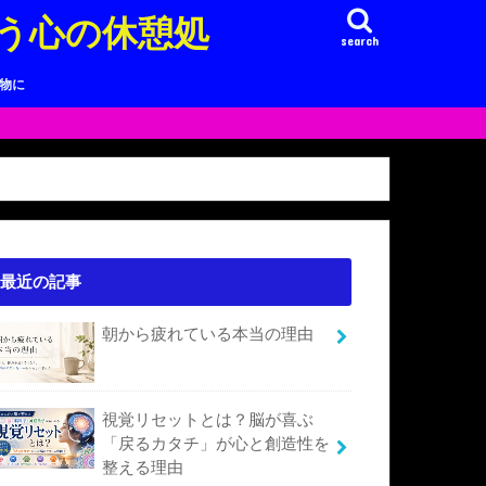
う心の休憩処
search
り物に
最近の記事
朝から疲れている本当の理由
視覚リセットとは？脳が喜ぶ
「戻るカタチ」が心と創造性を
整える理由