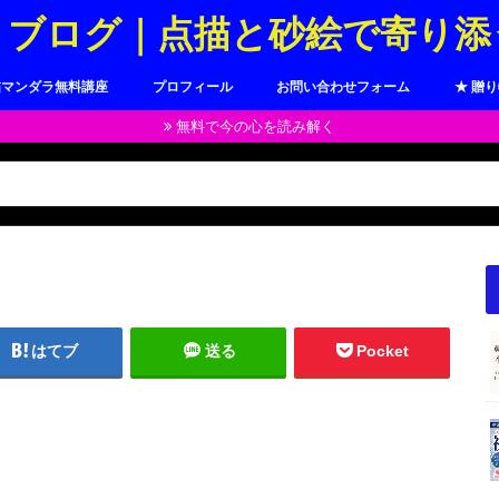
トブログ｜点描と砂絵で寄り添
描マンダラ無料講座
プロフィール
お問い合わせフォーム
★ 贈
無料で今の心を読み解く
はてブ
送る
Pocket