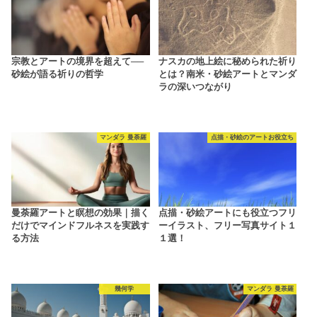
宗教とアートの境界を超えて──
ナスカの地上絵に秘められた祈り
砂絵が語る祈りの哲学
とは？南米・砂絵アートとマンダ
ラの深いつながり
マンダラ 曼荼羅
点描・砂絵のアートお役立ち
曼荼羅アートと瞑想の効果｜描く
点描・砂絵アートにも役立つフリ
だけでマインドフルネスを実践す
ーイラスト、フリー写真サイト１
る方法
１選！
幾何学
マンダラ 曼荼羅