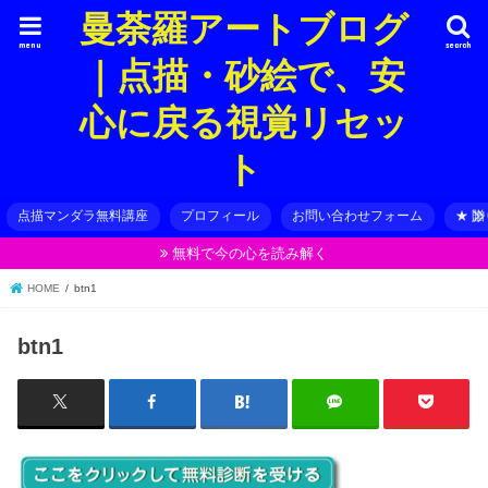
曼荼羅アートブログ
menu
search
｜点描・砂絵で、安
心に戻る視覚リセッ
ト
点描マンダラ無料講座
プロフィール
お問い合わせフォーム
★ 
無料で今の心を読み解く
HOME
btn1
btn1