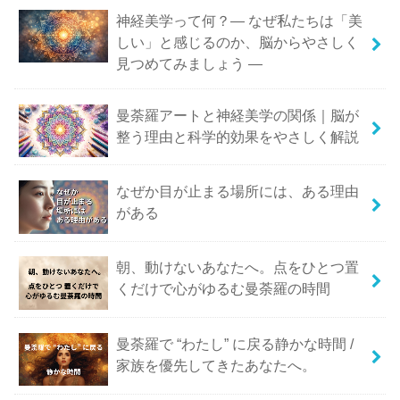
神経美学って何？― なぜ私たちは「美
しい」と感じるのか、脳からやさしく
見つめてみましょう ―
曼荼羅アートと神経美学の関係｜脳が
整う理由と科学的効果をやさしく解説
なぜか目が止まる場所には、ある理由
がある
朝、動けないあなたへ。点をひとつ置
くだけで心がゆるむ曼荼羅の時間
曼荼羅で “わたし” に戻る静かな時間 /
家族を優先してきたあなたへ。