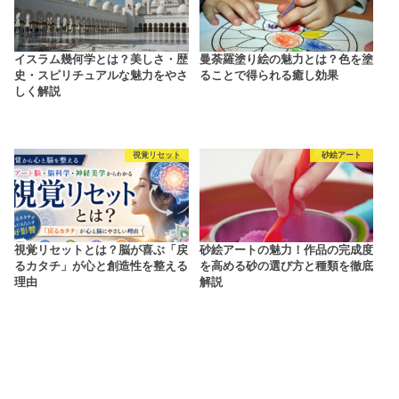
イスラム幾何学とは？美しさ・歴
曼荼羅塗り絵の魅力とは？色を塗
史・スピリチュアルな魅力をやさ
ることで得られる癒し効果
しく解説
視覚リセット
砂絵アート
視覚リセットとは？脳が喜ぶ「戻
砂絵アートの魅力！作品の完成度
るカタチ」が心と創造性を整える
を高める砂の選び方と種類を徹底
理由
解説