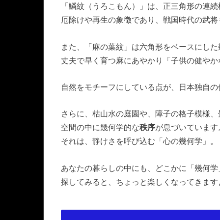
「鱗紋（うろこもん）」は、正三角形の連続
厄除けや再生の象徴であり、戦国時代の武将
また、「麻の葉紋」は六角形をベースにした
丈夫で早く育つ麻にあやかり「子供の健やか
自然をモチーフにしている点が、日本独自の
さらに、枯山水の庭園や、障子の格子模様、
空間の中に幾何学的な
秩序
が息づいています
それは、静けさを呼び込む「心の幾何学」。
あなたの暮らしの中にも、どこかに「幾何学
探してみると、ちょっと楽しくなってきます