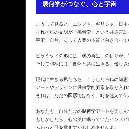
幾何学がつなぐ、心と宇宙
こうして見ると、エジプト、ギリシャ、日本
それぞれの文明が「幾何学」という共通言語
宇宙、自然、そして人間の本質と向き合って
ピラミッドの形には「魂の再生」の祈りが、
そして和柄には「自然と共に生きる」優しさ
現代に生きる私たちも、こうした古代の知恵
アートやデザインに幾何学的要素を取り入れ
それは、ただの
図形
ではなく、時を超えて伝
あなたも、自分だけの
幾何学アート
を楽しん
もしかしたら、心の奥に眠っていたインスピ
ふわっと目を覚ますかもしれませんよ。