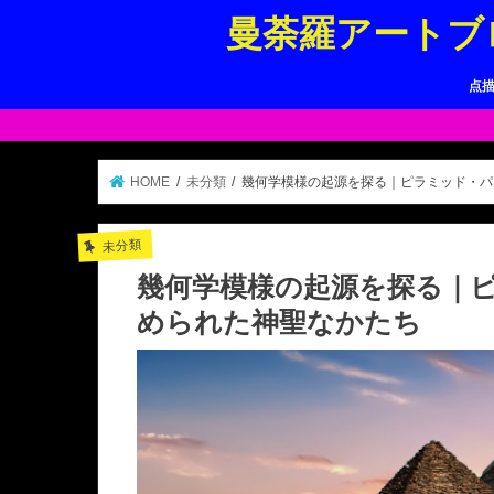
曼荼羅アートブ
点
HOME
未分類
幾何学模様の起源を探る｜ピラミッド・パ
未分類
幾何学模様の起源を探る｜
められた神聖なかたち