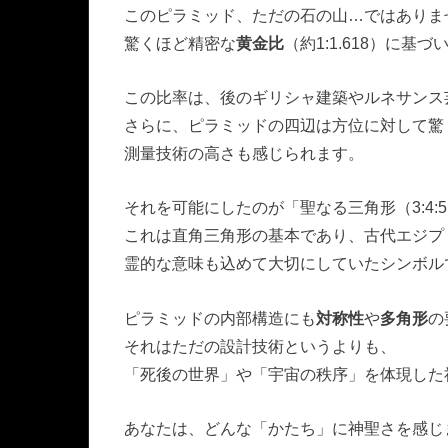
このピラミッド、ただの石の山
…
ではありま
驚くほど精密な
黄金比
（約
1:1.618
）に基づ
この比率は、後のギリシャ建築やルネサンス
さらに、ピラミッドの四辺は方位に対して驚
測量技術の高さも感じられます。
それを可能にしたのが「聖なる三角形（
3:4:5
これは直角三角形の基本であり、古代エジプ
霊的な意味も込めて大切にしていたシンボル
ピラミッドの内部構造にも
対称性
や
多角形
の
それはただの設計技術というよりも、
「死後の世界」や「宇宙の秩序」を体現した
あなたは、どんな「かたち」に神聖さを感じ