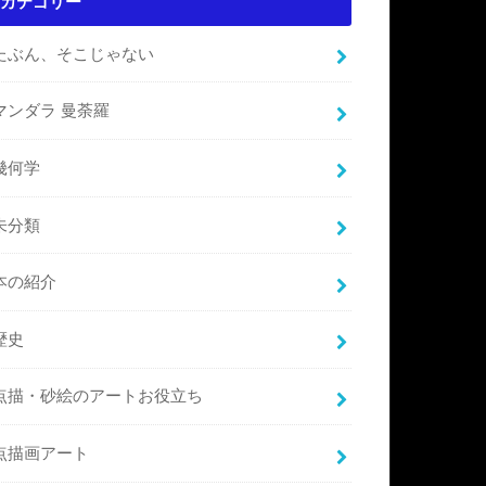
カテゴリー
たぶん、そこじゃない
マンダラ 曼荼羅
幾何学
未分類
本の紹介
歴史
点描・砂絵のアートお役立ち
点描画アート