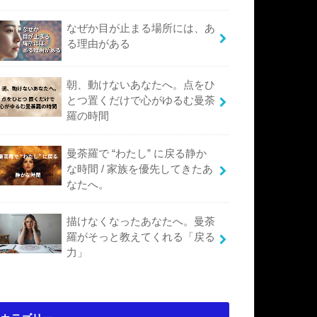
なぜか目が止まる場所には、あ
る理由がある
朝、動けないあなたへ。点をひ
とつ置くだけで心がゆるむ曼荼
羅の時間
曼荼羅で “わたし” に戻る静か
な時間 / 家族を優先してきたあ
なたへ。
描けなくなったあなたへ。曼荼
羅がそっと教えてくれる「戻る
力」