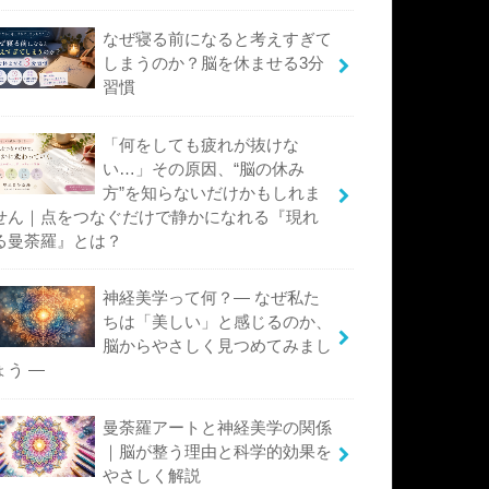
なぜ寝る前になると考えすぎて
しまうのか？脳を休ませる3分
習慣
「何をしても疲れが抜けな
い…」その原因、“脳の休み
方”を知らないだけかもしれま
せん｜点をつなぐだけで静かになれる『現れ
る曼荼羅』とは？
神経美学って何？― なぜ私た
ちは「美しい」と感じるのか、
脳からやさしく見つめてみまし
ょう ―
曼荼羅アートと神経美学の関係
｜脳が整う理由と科学的効果を
やさしく解説