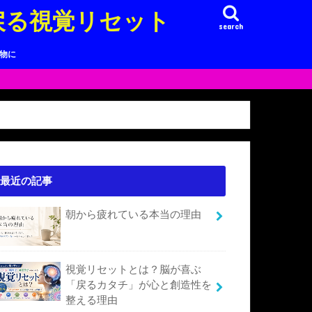
戻る視覚リセット
search
り物に
最近の記事
朝から疲れている本当の理由
視覚リセットとは？脳が喜ぶ
「戻るカタチ」が心と創造性を
整える理由