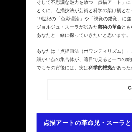
そして不思議な魅力を放つ「点描アート」に
とくに、点描技法が芸術と科学の架け橋とな
19世紀の「色彩理論」や「視覚の錯覚」に
ジョルジュ・スーラが試みた
芸術の革命
とも
あなたと一緒に探っていきたいと思います。
あなたは「点描画法（ポワンティリズム）」
細かい点の集合体が、遠目で見ると一つの絵
でもその背後には、実は
科学的根拠
があった
C
点描アートの革命児・スーラと