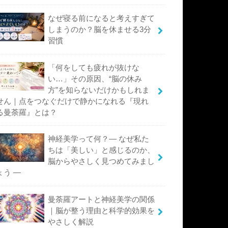
なぜ寝る前になると考えすぎて
しまうのか？脳を休ませる3分
習慣
「何をしても疲れが抜けな
い…」その原因、“脳の休み
方”を知らないだけかもしれま
せん｜点をつなぐだけで静かになれる『現れ
る曼荼羅』とは？
神経美学って何？― なぜ私た
ちは「美しい」と感じるのか、
脳からやさしく見つめてみまし
ょう ―
曼荼羅アートと神経美学の関係
｜脳が整う理由と科学的効果を
やさしく解説