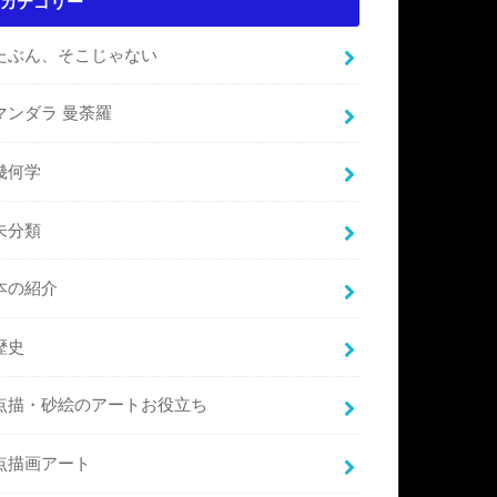
カテゴリー
たぶん、そこじゃない
マンダラ 曼荼羅
幾何学
未分類
本の紹介
歴史
点描・砂絵のアートお役立ち
点描画アート