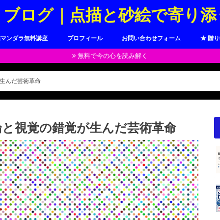
トブログ｜点描と砂絵で寄り添
描マンダラ無料講座
プロフィール
お問い合わせフォーム
★ 贈
無料で今の心を読み解く
生んだ芸術革命
論と視覚の錯覚が生んだ芸術革命