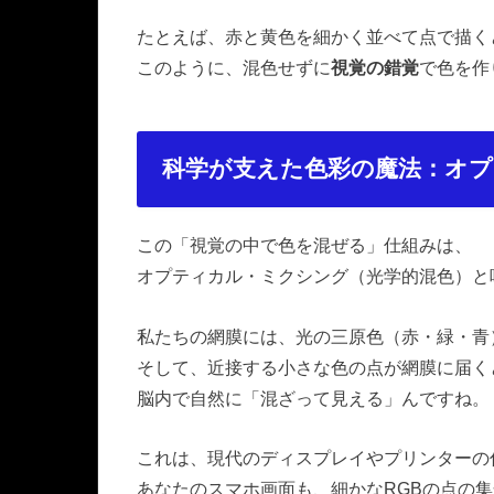
たとえば、赤と黄色を細かく並べて点で描く
このように、混色せずに
視覚の錯覚
で色を作
科学が支えた色彩の魔法：オ
この「視覚の中で色を混ぜる」仕組みは、
オプティカル・ミクシング（光学的混色）と
私たちの網膜には、光の三原色（赤・緑・青
そして、近接する小さな色の点が網膜に届く
脳内で自然に「混ざって見える」んですね。
これは、現代のディスプレイやプリンターの
あなたのスマホ画面も、細かなRGBの点の