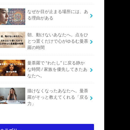
なぜか目が止まる場所には、あ
る理由がある
朝、動けないあなたへ。点をひ
とつ置くだけで心がゆるむ曼荼
羅の時間
曼荼羅で “わたし” に戻る静か
な時間 / 家族を優先してきたあ
なたへ。
描けなくなったあなたへ。曼荼
羅がそっと教えてくれる「戻る
力」