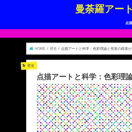
曼荼羅アー
点
HOME
歴史
点描アートと科学：色彩理論と視覚の錯覚が
歴史
点描アートと科学：色彩理