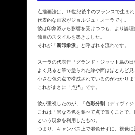
点描画法は、19世紀後半のフランスで生ま
代表的な画家がジョルジュ・スーラです。
彼は印象派から影響を受けつつも、より論理
独自のスタイルを築きました。
それが「
新印象派
」と呼ばれる流れです。
スーラの代表作『グランド・ジャット島の日
よく見ると筆で塗られた線や面はほとんど見
小さな色の点で構成されているのがわかりま
これがまさに「点描」です。
彼が重視したのが、「
色彩分割
（ディヴィジ
これは「異なる色を並べて点で置くことで、
という現象を利用したもの。
つまり、キャンバス上で混色せずに、視覚に