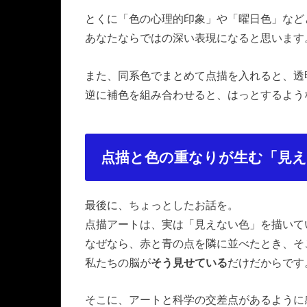
とくに「色の心理的印象」や「曜日色」など
あなたならではの深い表現になると思います
また、同系色でまとめて点描を入れると、透
逆に補色を組み合わせると、はっとするよう
点描と色の重なりが生む「見え
最後に、ちょっとしたお話を。
点描アートは、実は「見えない色」を描いて
なぜなら、赤と青の点を隣に並べたとき、そ
私たちの脳が
そう見せている
だけだからです
そこに、アートと科学の交差点があるように