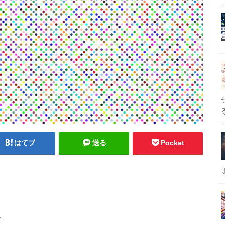
はてブ
送る
Pocket
、