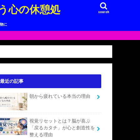
う心の休憩処
search
り物に
最近の記事
朝から疲れている本当の理由
視覚リセットとは？脳が喜ぶ
「戻るカタチ」が心と創造性を
整える理由