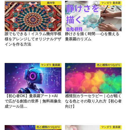
幾何学
マンダラ 曼荼羅
誰でもできる！イスラム幾何学模
静けさを描く時間──心を整える
様をアレンジしてオリジナルデザ
曼荼羅のリズム
インを作る方法
マンダラ 曼荼羅
色と感情のつながり
【初心者OK】曼荼羅アート×AI
感情別カラーセラピー｜心が軽く
で広がる創造の世界｜無料画像生
なる色とその取り入れ方【初心者
成ツール活…
向け】
色と感情のつながり
マンダラ 曼荼羅