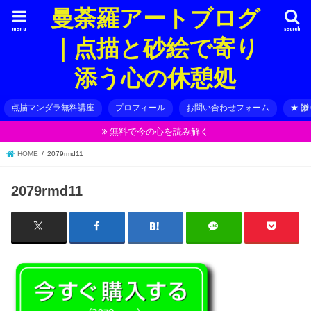
曼荼羅アートブログ
menu
search
｜点描と砂絵で寄り
添う心の休憩処
点描マンダラ無料講座
プロフィール
お問い合わせフォーム
★ 
無料で今の心を読み解く
HOME
2079rmd11
2079rmd11