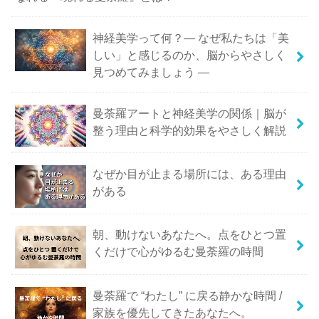
神経美学って何？― なぜ私たちは「美
しい」と感じるのか、脳からやさしく
見つめてみましょう ―
曼荼羅アートと神経美学の関係｜脳が
整う理由と科学的効果をやさしく解説
なぜか目が止まる場所には、ある理由
がある
朝、動けないあなたへ。点をひとつ置
くだけで心がゆるむ曼荼羅の時間
曼荼羅で “わたし” に戻る静かな時間 /
家族を優先してきたあなたへ。