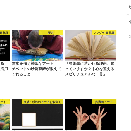
 曼荼羅
歴史
マンダラ 曼荼羅
する！
無常を描く神聖なアート ―
「曼荼羅に惹かれる理由、知
ト活用
チベットの砂曼荼羅が教えて
っていますか？｜心を整える
くれること
スピリチュアルな一冊」
アート
点描・砂絵のアートお役立ち
点描画アート