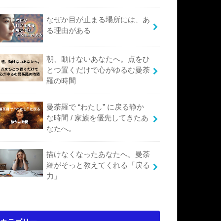
なぜか目が止まる場所には、あ
る理由がある
朝、動けないあなたへ。点をひ
とつ置くだけで心がゆるむ曼荼
羅の時間
曼荼羅で “わたし” に戻る静か
な時間 / 家族を優先してきたあ
なたへ。
描けなくなったあなたへ。曼荼
羅がそっと教えてくれる「戻る
力」