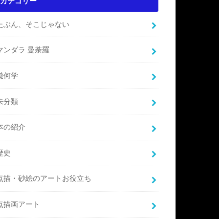
カテゴリー
たぶん、そこじゃない
マンダラ 曼荼羅
幾何学
未分類
本の紹介
歴史
点描・砂絵のアートお役立ち
点描画アート