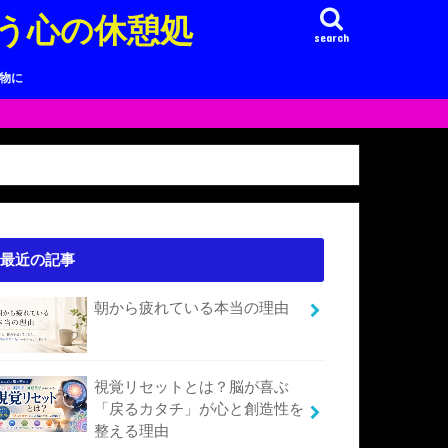
う心の休憩処
search
り物に
最近の記事
朝から疲れている本当の理由
視覚リセットとは？脳が喜ぶ
「戻るカタチ」が心と創造性を
整える理由