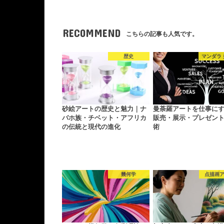
RECOMMEND
こちらの記事も人気です。
歴史
マンダラ
砂絵アートの歴史と魅力｜ナ
曼荼羅アートを仕事に
バホ族・チベット・アフリカ
販売・展示・プレゼン
の伝統と現代の進化
術
幾何学
点描画