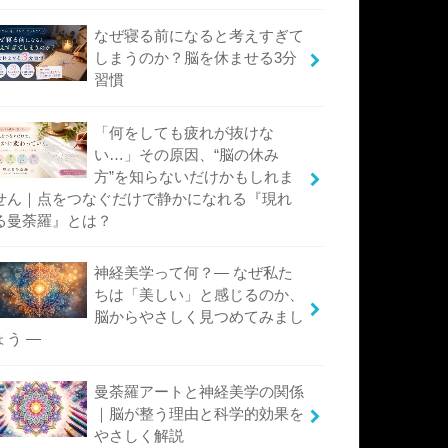
なぜ寝る前になると考えすぎて
しまうのか？脳を休ませる3分
習慣
「何をしても疲れが抜けな
い…」その原因、“脳の休み
方”を知らないだけかもしれま
せん｜点をつなぐだけで静かになれる『現れ
る曼荼羅』とは？
神経美学って何？― なぜ私た
ちは「美しい」と感じるのか、
脳からやさしく見つめてみまし
ょう ―
曼荼羅アートと神経美学の関係
｜脳が整う理由と科学的効果を
やさしく解説