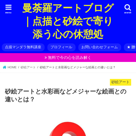
曼荼羅アートブログ
menu
search
｜点描と砂絵で寄り
添う心の休憩処
点描マンダラ無料講座
プロフィール
お問い合わせフォーム
★ 
無料で今の心を読み解く
HOME
砂絵アート
砂絵アートと水彩画などメジャーな絵画との違いとは？
砂絵アート
砂絵アートと水彩画などメジャーな絵画との
違いとは？