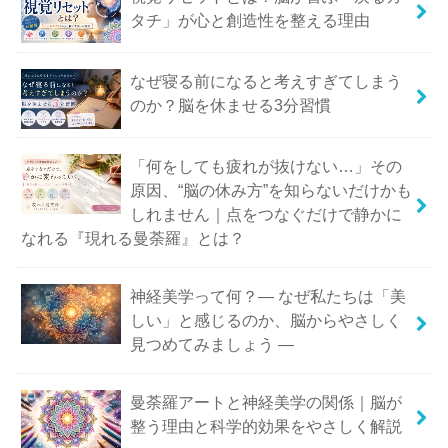
タチ」が心と創造性を整える理由
なぜ寝る前になると考えすぎてしまう
のか？脳を休ませる3分習慣
「何をしても疲れが抜けない…」その
原因、“脳の休み方”を知らないだけかも
しれません｜点をつなぐだけで静かに
なれる『現れる曼荼羅』とは？
神経美学って何？― なぜ私たちは「美
しい」と感じるのか、脳からやさしく
見つめてみましょう ―
曼荼羅アートと神経美学の関係｜脳が
整う理由と科学的効果をやさしく解説