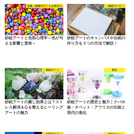
点描・砂絵のアートお役立ち
砂絵アート
砂絵アートと色彩心理学～色が与
砂絵アートのキャンバスや台紙の
える影響と意味～
作り方を３つの方法で解説！
砂絵アート
歴史
砂絵アートの癒し効果とは？スト
砂絵アートの歴史と魅力｜ナバホ
レス解消＆心を整えるヒーリング
族・チベット・アフリカの伝統と
アートの魅力
現代の進化
砂絵アート
砂絵アート