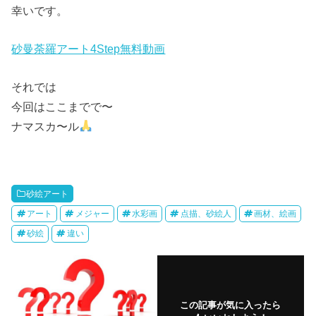
幸いです。
砂曼荼羅アート4Step無料動画
それでは
今回はここまでで〜
ナマスカ〜ル
砂絵アート
アート
メジャー
水彩画
点描、砂絵人
画材、絵画
砂絵
違い
この記事が気に入ったら