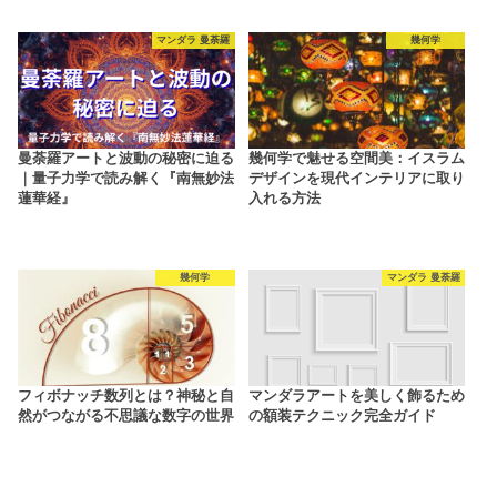
マンダラ 曼荼羅
幾何学
曼荼羅アートと波動の秘密に迫る
幾何学で魅せる空間美：イスラム
｜量子力学で読み解く『南無妙法
デザインを現代インテリアに取り
蓮華経』
入れる方法
幾何学
マンダラ 曼荼羅
フィボナッチ数列とは？神秘と自
マンダラアートを美しく飾るため
然がつながる不思議な数字の世界
の額装テクニック完全ガイド