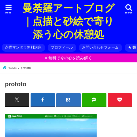
曼荼羅アートブログ
menu
search
｜点描と砂絵で寄り
添う心の休憩処
点描マンダラ無料講座
プロフィール
お問い合わせフォーム
★ 
無料で今の心を読み解く
HOME
profoto
profoto