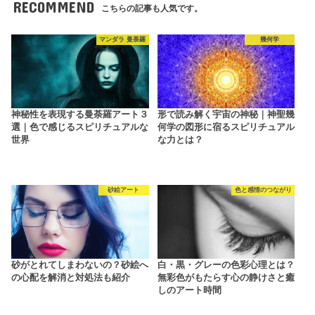
RECOMMEND
こちらの記事も人気です。
マンダラ 曼荼羅
幾何学
神秘性を表現する曼荼羅アート３
形で読み解く宇宙の神秘｜神聖幾
選｜色で感じるスピリチュアルな
何学の図形に宿るスピリチュアル
世界
な力とは？
砂絵アート
色と感情のつながり
砂がとれてしまわないの？砂絵へ
白・黒・グレーの色彩心理とは？
の心配を解消と対処法も紹介
無彩色がもたらす心の静けさと癒
しのアート時間