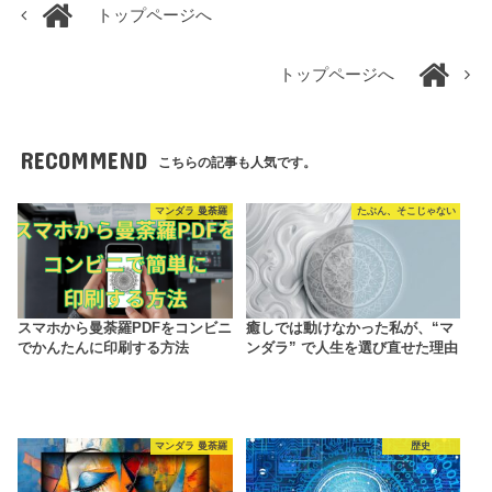
トップページへ
トップページへ
RECOMMEND
こちらの記事も人気です。
マンダラ 曼荼羅
たぶん、そこじゃない
スマホから曼荼羅PDFをコンビニ
癒しでは動けなかった私が、“マ
でかんたんに印刷する方法
ンダラ” で人生を選び直せた理由
マンダラ 曼荼羅
歴史