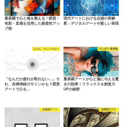
曼荼羅で心と魂を整える！瞑想・
現代アートにおける点描の再解
色彩・直感を活用した創造性アッ
釈：デジタルアートや新しい表現
プ術
たぶん、そこじゃない
マンダラ 曼荼羅
「なんだか疲れが取れない…」そ
曼荼羅アートが心と脳に与える驚
れ、自律神経のサインかも？図形
きの効果！リラックス＆創造力
アートで心を…
UPの秘密
点描画アート
点描画アート