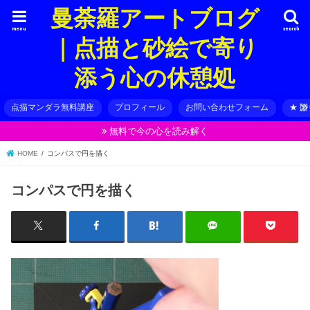
曼荼羅アートブログ
menu
search
｜点描と砂絵で寄り
添う心の休憩処
点描マンダラ無料講座
プロフィール
お問い合わせフォーム
★ 
無料で今の心を読み解く
HOME
コンパスで円を描く
コンパスで円を描く