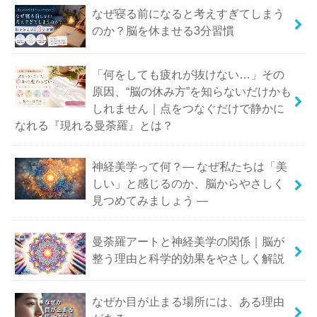
なぜ寝る前になると考えすぎてしまう
のか？脳を休ませる3分習慣
「何をしても疲れが抜けない…」その
原因、“脳の休み方”を知らないだけかも
しれません｜点をつなぐだけで静かに
なれる『現れる曼荼羅』とは？
神経美学って何？― なぜ私たちは「美
しい」と感じるのか、脳からやさしく
見つめてみましょう ―
曼荼羅アートと神経美学の関係｜脳が
整う理由と科学的効果をやさしく解説
なぜか目が止まる場所には、ある理由