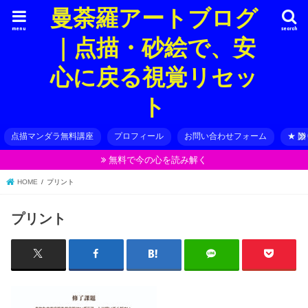
曼荼羅アートブログ
menu
search
｜点描・砂絵で、安
心に戻る視覚リセッ
ト
点描マンダラ無料講座
プロフィール
お問い合わせフォーム
★ 
無料で今の心を読み解く
HOME
プリント
プリント