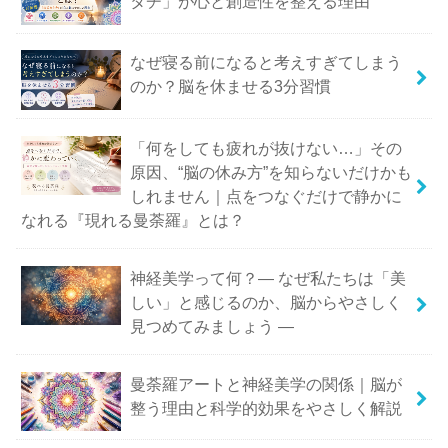
タチ」が心と創造性を整える理由
なぜ寝る前になると考えすぎてしまう
のか？脳を休ませる3分習慣
「何をしても疲れが抜けない…」その
原因、“脳の休み方”を知らないだけかも
しれません｜点をつなぐだけで静かに
なれる『現れる曼荼羅』とは？
神経美学って何？― なぜ私たちは「美
しい」と感じるのか、脳からやさしく
見つめてみましょう ―
曼荼羅アートと神経美学の関係｜脳が
整う理由と科学的効果をやさしく解説