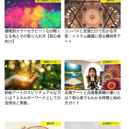
色と感情のつながり
幾何学
感情別カラーセラピー｜心が軽く
コンパスと定規だけで広がる宇
なる色とその取り入れ方【初心者
宙：イスラム建築に宿る幾何学ア
向け】
ート
砂絵アート
点描画アート
砂絵アートのスピリチュアルな力
点描アートと点描曼荼羅の違いと
とは？エネルギーワークとしての
は？初心者でもわかる特徴と始め
活用法と実践…
方ガイド
幾何学
点描画アート