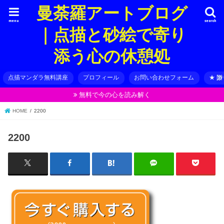
曼荼羅アートブログ
menu
search
｜点描と砂絵で寄り
添う心の休憩処
点描マンダラ無料講座
プロフィール
お問い合わせフォーム
★ 
無料で今の心を読み解く
HOME
2200
2200