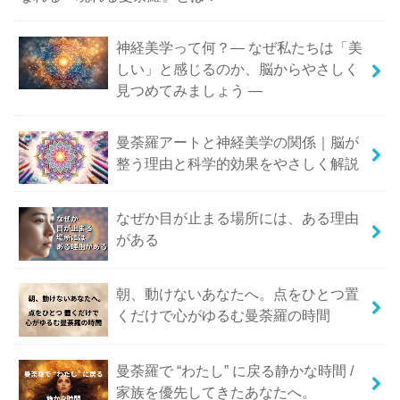
神経美学って何？― なぜ私たちは「美
しい」と感じるのか、脳からやさしく
見つめてみましょう ―
曼荼羅アートと神経美学の関係｜脳が
整う理由と科学的効果をやさしく解説
なぜか目が止まる場所には、ある理由
がある
朝、動けないあなたへ。点をひとつ置
くだけで心がゆるむ曼荼羅の時間
曼荼羅で “わたし” に戻る静かな時間 /
家族を優先してきたあなたへ。