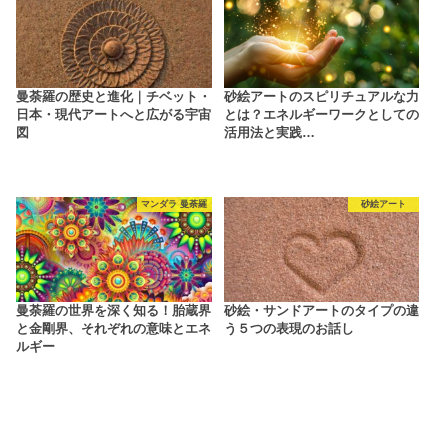
曼荼羅の歴史と進化｜チベット・
砂絵アートのスピリチュアルな力
日本・現代アートへと広がる宇宙
とは？エネルギーワークとしての
図
活用法と実践…
マンダラ 曼荼羅
砂絵アート
曼荼羅の世界を深く知る！胎蔵界
砂絵・サンドアートのタイプの違
と金剛界、それぞれの意味とエネ
う５つの表現のお話し
ルギー