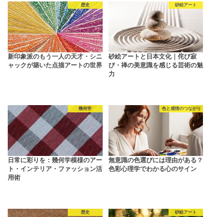
歴史
砂絵アート
新印象派のもう一人の天才・シニ
砂絵アートと日本文化｜侘び寂
ャックが築いた点描アートの世界
び・禅の美意識を感じる芸術の魅
力
幾何学
色と感情のつながり
日常に彩りを：幾何学模様のアー
無意識の色選びには理由がある？
ト・インテリア・ファッション活
色彩心理学でわかる心のサイン
用術
歴史
砂絵アート