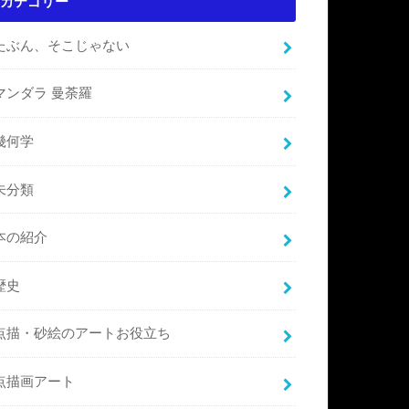
カテゴリー
たぶん、そこじゃない
マンダラ 曼荼羅
幾何学
未分類
本の紹介
歴史
点描・砂絵のアートお役立ち
点描画アート