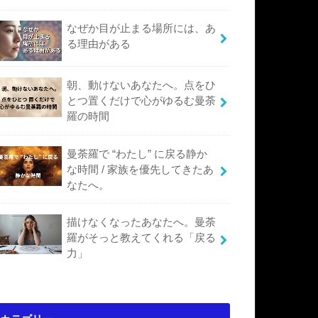
なぜか目が止まる場所には、あ
る理由がある
朝、動けないあなたへ。点をひ
とつ置くだけで心がゆるむ曼荼
羅の時間
曼荼羅で “わたし” に戻る静か
な時間 / 家族を優先してきたあ
なたへ。
描けなくなったあなたへ。曼荼
羅がそっと教えてくれる「戻る
力」