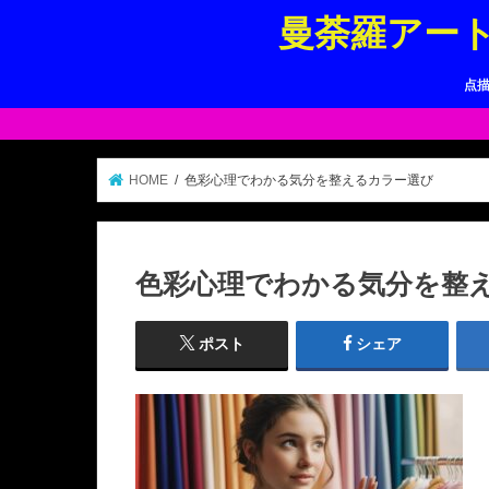
曼荼羅アー
点
HOME
色彩心理でわかる気分を整えるカラー選び
色彩心理でわかる気分を整
ポスト
シェア