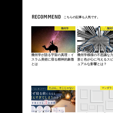
RECOMMEND
こちらの記事も人気です。
幾何学
幾何
幾何学が語る宇宙の真理：イ
幾何学模様の不思議な
スラム美術に宿る精神的象徴
形と色が心に与えるス
とは
ュアルな影響とは？
たぶん、そこじゃない
マンダラ