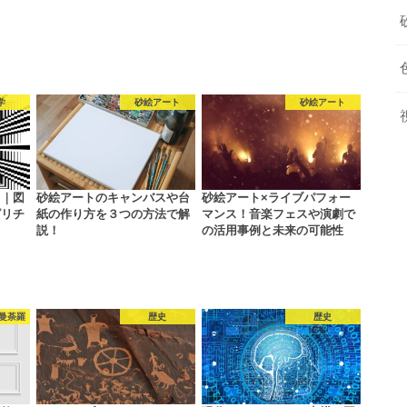
学
砂絵アート
砂絵アート
力｜図
砂絵アートのキャンバスや台
砂絵アート×ライブパフォー
ピリチ
紙の作り方を３つの方法で解
マンス！音楽フェスや演劇で
説！
の活用事例と未来の可能性
 曼荼羅
歴史
歴史