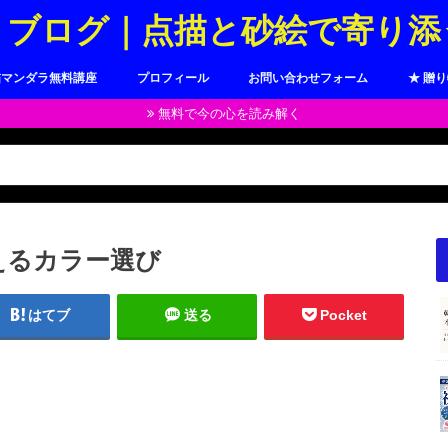
トブログ｜点描と砂絵で寄り添
描マンダラ無料講座
プロフィール
お問い合わせフォーム
★ 贈
無料で今の心を読み解く
えるカラー選び
はてブ
送る
Pocket