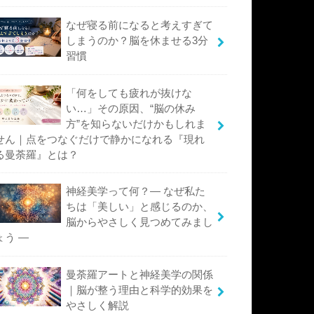
なぜ寝る前になると考えすぎて
しまうのか？脳を休ませる3分
習慣
「何をしても疲れが抜けな
い…」その原因、“脳の休み
方”を知らないだけかもしれま
せん｜点をつなぐだけで静かになれる『現れ
る曼荼羅』とは？
神経美学って何？― なぜ私た
ちは「美しい」と感じるのか、
脳からやさしく見つめてみまし
ょう ―
曼荼羅アートと神経美学の関係
｜脳が整う理由と科学的効果を
やさしく解説