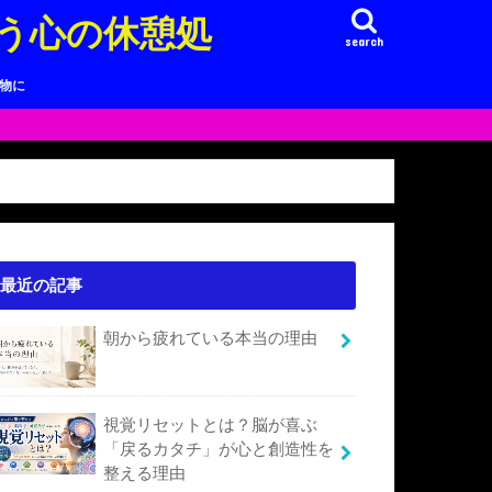
う心の休憩処
search
り物に
最近の記事
朝から疲れている本当の理由
視覚リセットとは？脳が喜ぶ
「戻るカタチ」が心と創造性を
整える理由