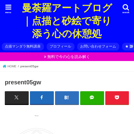
曼荼羅アートブログ
menu
search
｜点描と砂絵で寄り
添う心の休憩処
点描マンダラ無料講座
プロフィール
お問い合わせフォーム
★ 
無料で今の心を読み解く
HOME
present05gw
present05gw