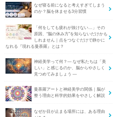
なぜ寝る前になると考えすぎてしまう
のか？脳を休ませる3分習慣
「何をしても疲れが抜けない…」その
原因、“脳の休み方”を知らないだけかも
しれません｜点をつなぐだけで静かに
なれる『現れる曼荼羅』とは？
神経美学って何？― なぜ私たちは「美
しい」と感じるのか、脳からやさしく
見つめてみましょう ―
曼荼羅アートと神経美学の関係｜脳が
整う理由と科学的効果をやさしく解説
なぜか目が止まる場所には、ある理由