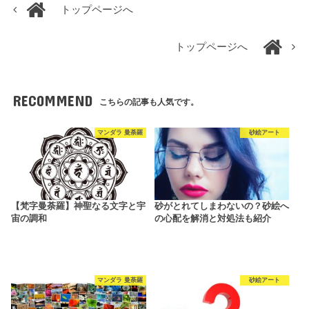
トップページへ
トップページへ
RECOMMEND
こちらの記事も人気です。
マンダラ 曼荼羅
砂絵アート
【梵字曼荼羅】神聖なる文字と宇
砂がとれてしまわないの？砂絵へ
宙の調和
の心配を解消と対処法も紹介
マンダラ 曼荼羅
砂絵アート