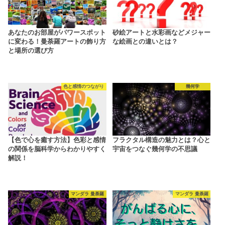
あなたのお部屋がパワースポット
砂絵アートと水彩画などメジャー
に変わる！曼荼羅アートの飾り方
な絵画との違いとは？
と場所の選び方
色と感情のつながり
幾何学
【色で心を癒す方法】色彩と感情
フラクタル構造の魅力とは？心と
の関係を脳科学からわかりやすく
宇宙をつなぐ幾何学の不思議
解説！
マンダラ 曼荼羅
マンダラ 曼荼羅