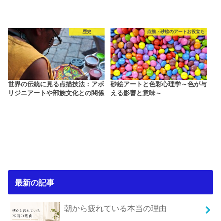
歴史
点描・砂絵のアートお役立ち
世界の伝統に見る点描技法：アボ
砂絵アートと色彩心理学～色が与
リジニアートや部族文化との関係
える影響と意味～
最新の記事
朝から疲れている本当の理由