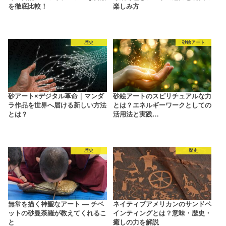
を徹底比較！
楽しみ方
歴史
砂絵アート
砂アート×デジタル革命｜マンダ
砂絵アートのスピリチュアルな力
ラ作品を世界へ届ける新しい方法
とは？エネルギーワークとしての
とは？
活用法と実践…
歴史
歴史
無常を描く神聖なアート ― チベ
ネイティブアメリカンのサンドペ
ットの砂曼荼羅が教えてくれるこ
インティングとは？意味・歴史・
と
癒しの力を解説