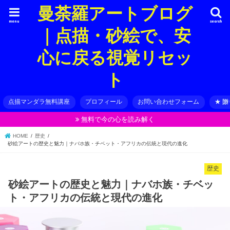
曼荼羅アートブログ
menu
search
｜点描・砂絵で、安
心に戻る視覚リセッ
ト
点描マンダラ無料講座
プロフィール
お問い合わせフォーム
★ 
無料で今の心を読み解く
HOME
歴史
砂絵アートの歴史と魅力｜ナバホ族・チベット・アフリカの伝統と現代の進化
歴史
砂絵アートの歴史と魅力｜ナバホ族・チベッ
ト・アフリカの伝統と現代の進化