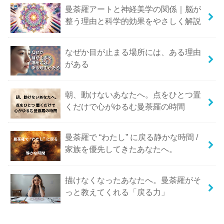
曼荼羅アートと神経美学の関係｜脳が
整う理由と科学的効果をやさしく解説
なぜか目が止まる場所には、ある理由
がある
朝、動けないあなたへ。点をひとつ置
くだけで心がゆるむ曼荼羅の時間
曼荼羅で “わたし” に戻る静かな時間 /
家族を優先してきたあなたへ。
描けなくなったあなたへ。曼荼羅がそ
っと教えてくれる「戻る力」