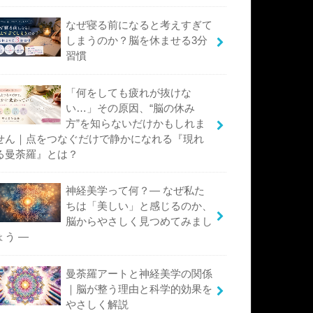
なぜ寝る前になると考えすぎて
しまうのか？脳を休ませる3分
習慣
「何をしても疲れが抜けな
い…」その原因、“脳の休み
方”を知らないだけかもしれま
せん｜点をつなぐだけで静かになれる『現れ
る曼荼羅』とは？
神経美学って何？― なぜ私た
ちは「美しい」と感じるのか、
脳からやさしく見つめてみまし
ょう ―
曼荼羅アートと神経美学の関係
｜脳が整う理由と科学的効果を
やさしく解説