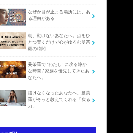
なぜか目が止まる場所には、あ
る理由がある
朝、動けないあなたへ。点をひ
とつ置くだけで心がゆるむ曼荼
羅の時間
曼荼羅で “わたし” に戻る静か
な時間 / 家族を優先してきたあ
なたへ。
描けなくなったあなたへ。曼荼
羅がそっと教えてくれる「戻る
力」