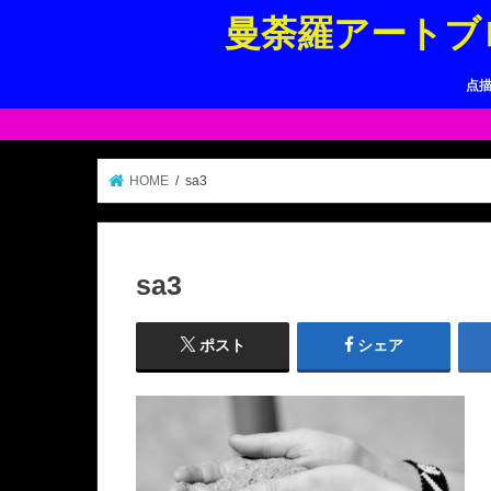
曼荼羅アートブ
点
HOME
sa3
sa3
ポスト
シェア