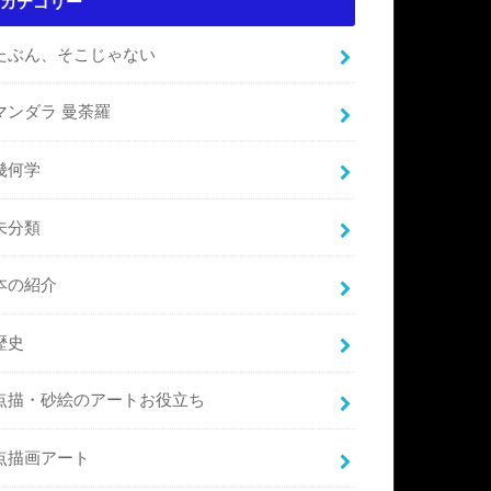
カテゴリー
たぶん、そこじゃない
マンダラ 曼荼羅
幾何学
未分類
本の紹介
歴史
点描・砂絵のアートお役立ち
点描画アート