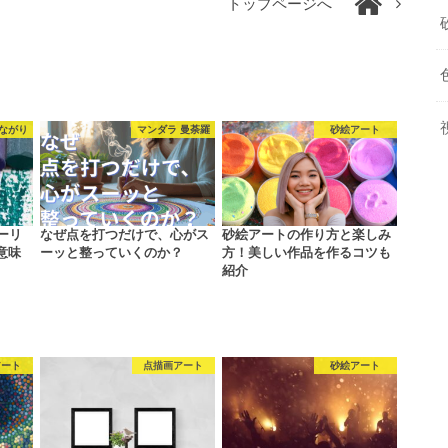
トップページへ
ながり
マンダラ 曼荼羅
砂絵アート
ーリ
なぜ点を打つだけで、心がス
砂絵アートの作り方と楽しみ
意味
ーッと整っていくのか？
方！美しい作品を作るコツも
紹介
アート
点描画アート
砂絵アート