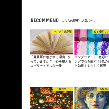
RECOMMEND
こちらの記事も人気です。
マンダラ 曼荼羅
色と感情のつ
「曼荼羅に惹かれる理由、知
マンダラアート×色彩ヒ
っていますか？｜心を整える
ングで心を癒す！7色の
スピリチュアルな一冊」
と効果をやさしく解説
幾何学
点描画