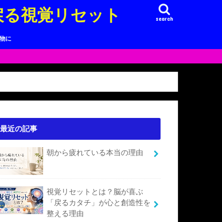
戻る視覚リセット
search
り物に
最近の記事
朝から疲れている本当の理由
視覚リセットとは？脳が喜ぶ
「戻るカタチ」が心と創造性を
整える理由