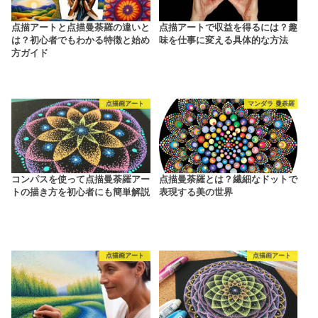
点描アートと点描曼荼羅の違いと
点描アートで収益を得るには？趣
は？初心者でもわかる特徴と始め
味を仕事に変える具体的な方法
方ガイド
点描画アート
マンダラ 曼荼羅
コンパスを使って点描曼荼羅アー
点描曼荼羅とは？繊細なドットで
トの描き方を初心者にも簡単解説
表現する美の世界
点描画アート
点描画アート