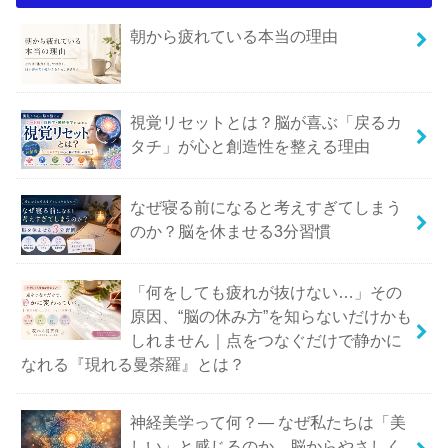
朝から疲れている本当の理由
視覚リセットとは？脳が喜ぶ「戻るカ
タチ」が心と創造性を整える理由
なぜ寝る前になると考えすぎてしまう
のか？脳を休ませる3分習慣
「何をしても疲れが抜けない…」その
原因、“脳の休み方”を知らないだけかも
しれません｜点をつなぐだけで静かに
なれる『現れる曼荼羅』とは？
神経美学って何？― なぜ私たちは「美
しい」と感じるのか、脳からやさしく