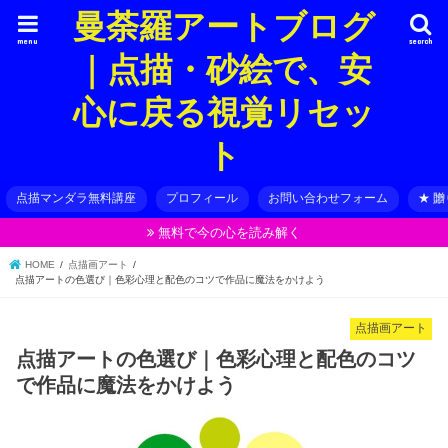
曼荼羅アートブログ
menu
search
｜点描・砂絵で、安
心に戻る視覚リセッ
ト
点描マンダラ無料講座
プロフィール
お問い合わせフォーム
★ 
無料で今の心を読み解く
HOME
点描画アート
点描アートの色選び｜色彩心理と配色のコツで作品に魔法をかけよう
点描画アート
点描アートの色選び｜色彩心理と配色のコツ
で作品に魔法をかけよう