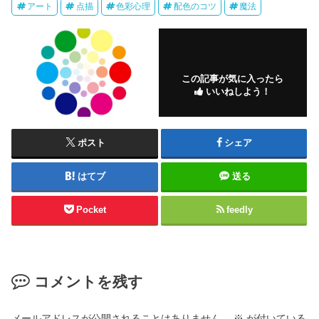
アート
点描
色彩心理
配色のコツ
魔法
この記事が気に入ったら
いいねしよう！
ポスト
シェア
はてブ
送る
Pocket
feedly
コメントを残す
メールアドレスが公開されることはありません。
※
が付いている