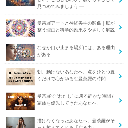
見つめてみましょう ―
曼荼羅アートと神経美学の関係｜脳が
整う理由と科学的効果をやさしく解説
なぜか目が止まる場所には、ある理由
がある
朝、動けないあなたへ。点をひとつ置
くだけで心がゆるむ曼荼羅の時間
曼荼羅で “わたし” に戻る静かな時間 /
家族を優先してきたあなたへ。
描けなくなったあなたへ。曼荼羅がそ
っと教えてくれる「戻る力」