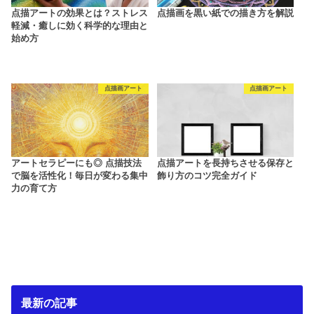
点描アートの効果とは？ストレス
点描画を黒い紙での描き方を解説
軽減・癒しに効く科学的な理由と
始め方
点描画アート
点描画アート
アートセラピーにも◎ 点描技法
点描アートを長持ちさせる保存と
で脳を活性化！毎日が変わる集中
飾り方のコツ完全ガイド
力の育て方
最新の記事