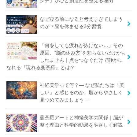
タチ」が心と創造性を整える理由
なぜ寝る前になると考えすぎてしまう
のか？脳を休ませる3分習慣
「何をしても疲れが抜けない…」その
原因、“脳の休み方”を知らないだけかも
しれません｜点をつなぐだけで静かに
なれる『現れる曼荼羅』とは？
神経美学って何？― なぜ私たちは「美
しい」と感じるのか、脳からやさしく
見つめてみましょう ―
曼荼羅アートと神経美学の関係｜脳が
整う理由と科学的効果をやさしく解説