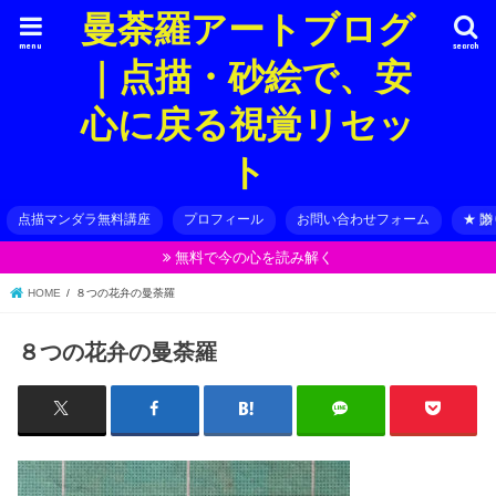
曼荼羅アートブログ
menu
search
｜点描・砂絵で、安
心に戻る視覚リセッ
ト
点描マンダラ無料講座
プロフィール
お問い合わせフォーム
★ 
無料で今の心を読み解く
HOME
８つの花弁の曼荼羅
８つの花弁の曼荼羅