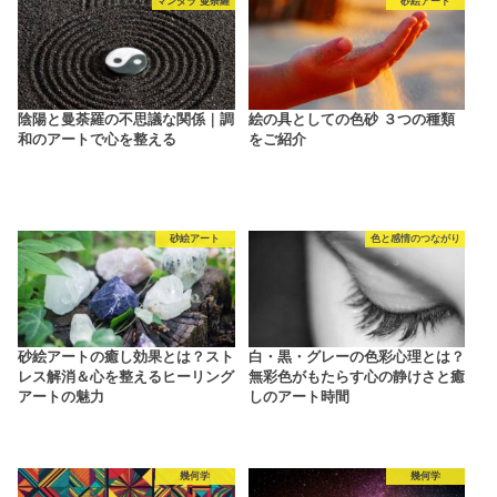
マンダラ 曼荼羅
砂絵アート
陰陽と曼荼羅の不思議な関係｜調
絵の具としての色砂 ３つの種類
和のアートで心を整える
をご紹介
砂絵アート
色と感情のつながり
砂絵アートの癒し効果とは？スト
白・黒・グレーの色彩心理とは？
レス解消＆心を整えるヒーリング
無彩色がもたらす心の静けさと癒
アートの魅力
しのアート時間
幾何学
幾何学